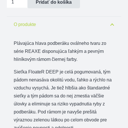
Pridať do košíka
Plávajúca
hlava
Delphin
O produkte
REAXE
FloateR
Plávajúca hlava podberáku oválneho tvaru zo
DEEP
série REAXE disponujúca ľahkým a pevným
hliníkovým rámom čiernej farby.
Sieťka FloateR DEEP je celá pogumovaná, tým
pádom nenasáva okolitú vodu, ľahko a rýchlo na
vzduchu vysychá. Je tiež hlbšia ako štandardné
sieťky a tým pádom sa do nej zmestia väčšie
úlovky a eliminuje sa riziko vypadnutia ryby z
podberáku. Pod rámom je navyše prešitá
výraznou zelenou látkou po celom obvode pre
zvýšenie pevnosti a odolnosti.