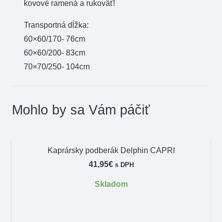
kovové ramená a rukoväť!
Transportná dĺžka:
60×60/170- 76cm
60×60/200- 83cm
70×70/250- 104cm
Mohlo by sa Vám páčiť
Kaprársky podberák Delphin CAPRI
41,95
€
s DPH
Skladom