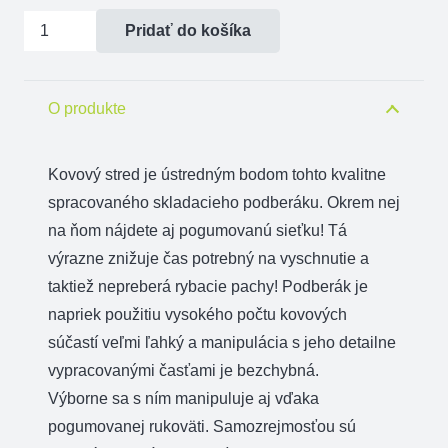
množstvo
Pridať do košíka
Podberák
Delphin
-
O produkte
kovový
stred,
Kovový stred je ústredným bodom tohto kvalitne
gum.sieťka
spracovaného skladacieho podberáku. Okrem nej
/
na ňom nájdete aj pogumovanú sieťku! Tá
2
výrazne znižuje čas potrebný na vyschnutie a
diely
taktiež nepreberá rybacie pachy! Podberák je
napriek použitiu vysokého počtu kovových
súčastí veľmi ľahký a manipulácia s jeho detailne
vypracovanými časťami je bezchybná.
Výborne sa s ním manipuluje aj vďaka
pogumovanej rukoväti. Samozrejmosťou sú