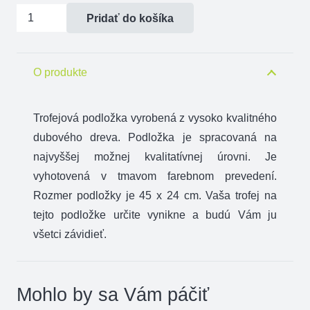
množstvo
Pridať do košíka
Podložka
pod
trofej
O produkte
č.2
45
Trofejová podložka vyrobená z vysoko kvalitného
x
dubového dreva. Podložka je spracovaná na
24
najvyššej možnej kvalitatívnej úrovni. Je
cm
vyhotovená v tmavom farebnom prevedení.
tmavá
Rozmer podložky je 45 x 24 cm. Vaša trofej na
tejto podložke určite vynikne a budú Vám ju
všetci závidieť.
Mohlo by sa Vám páčiť