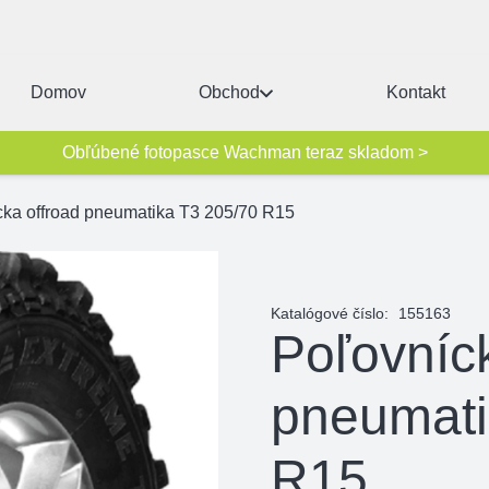
Domov
Obchod
Kontakt
Obľúbené fotopasce Wachman teraz skladom >
cka offroad pneumatika T3 205/70 R15
Katalógové číslo:
155163
Poľovníc
pneumati
R15