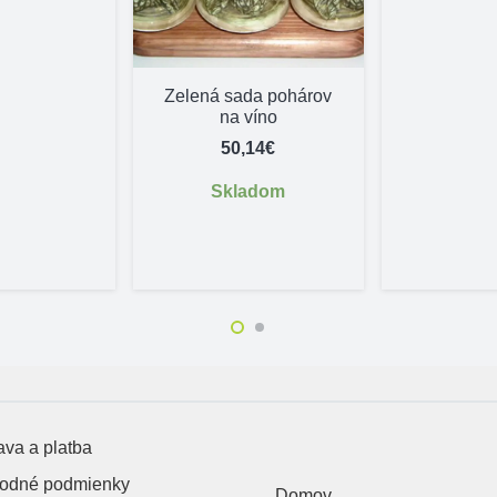
Zelená sada pohárov
na víno
50,14
€
Skladom
va a platba
odné podmienky
Domov