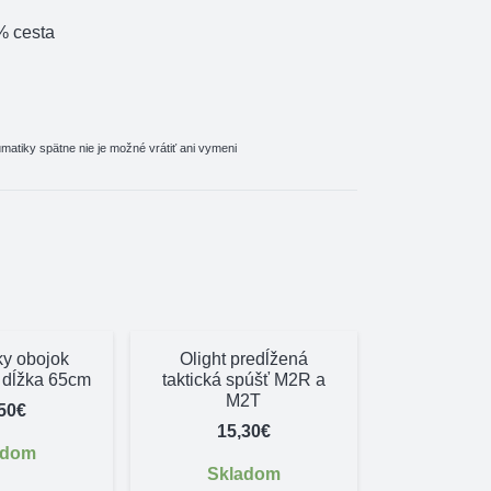
% cesta
atiky spätne nie je možné vrátiť ani vymeni
ky obojok
Olight predĺžená
ZĽAVA!
 dĺžka 65cm
taktická spúšť M2R a
M2T
50
€
15,30
€
adom
Skladom