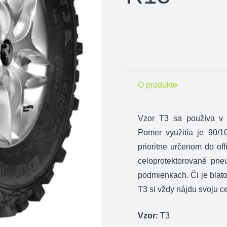
O produkte
Vzor T3 sa používa v 
Pomer využitia je 90/1
prioritne určenom do of
celoprotektorované pne
podmienkach. Či je blat
T3 si vždy nájdu svoju c
Vzor:
T3