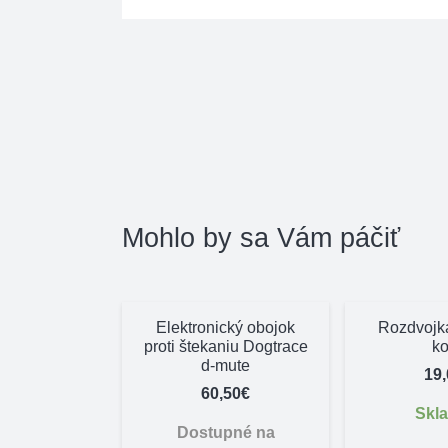
Mohlo by sa Vám páčiť
Elektronický obojok
Rozdvojka
proti štekaniu Dogtrace
k
d-mute
19
60,50
€
Skl
Dostupné na