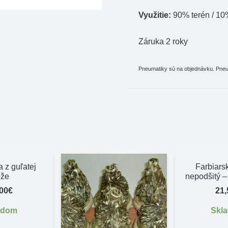
Využitie:
90% terén / 10
Záruka 2 roky
Pneumatiky sú na objednávku. Pneum
 z guľatej
Farbiars
ože
nepodšitý –
,00
€
21,
adom
Skl