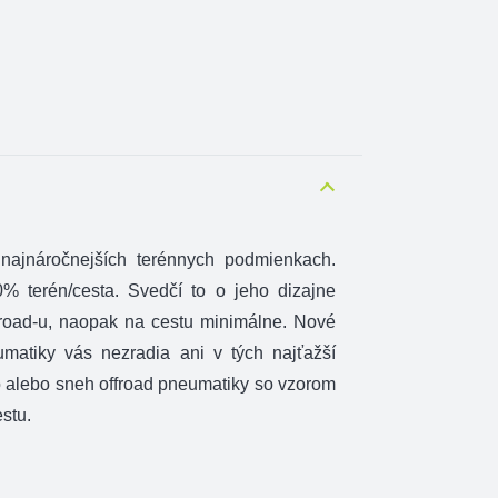
najnáročnejších terénnych podmienkach.
0% terén/cesta. Svedčí to o jeho dizajne
froad-u, naopak na cestu minimálne. Nové
umatiky vás nezradia ani v tých najťažší
o alebo sneh offroad pneumatiky so vzorom
estu.