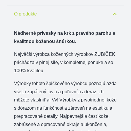
na
krk
O produkte
-
diviak
Nádherné prívesky na krk z pravého parohu s
s
kvalitnou koženou šnúrkou.
trubkou
Najväčší výrobca koženných výrobkov ZUBÍČEK
prichádza v plnej sile, v kompletnej ponuke a so
100% kvalitou.
Výrobky tohoto špičkového výrobcu poznajú azda
všetci zapálený lovci a poľovníci a teraz ich
môžete vlastniť aj Vy! Výrobky z prvotriednej kože
s dôrazom na funkčnost a zároveň na estetiku a
prepracované detaily. Najpevnejšia časť kože,
zabrúsené a opracované okraje a ukončenia,