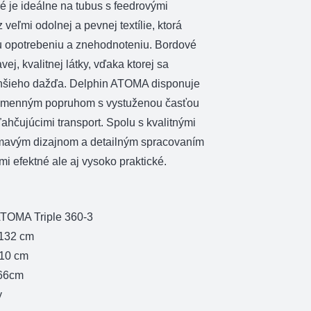
ré je ideálne na tubus s feedrovými
 veľmi odolnej a pevnej textílie, ktorá
opotrebeniu a znehodnoteniu. Bordové
ej, kvalitnej látky, vďaka ktorej sa
nšieho dažďa. Delphin ATOMA disponuje
ramenným popruhom s vystuženou časťou
ľahčujúcimi transport. Spolu s kvalitnými
ímavým dizajnom a detailným spracovaním
ľmi efektné ale aj vysoko praktické.
ATOMA Triple 360-3
 132 cm
110 cm
 66cm
y