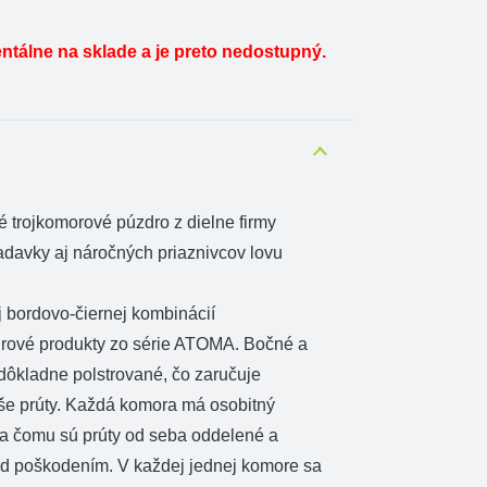
ntálne na sklade a je preto nedostupný.
 trojkomorové púzdro z dielne firmy
iadavky aj náročných priaznivcov lovu
j bordovo-čiernej kombinácií
edrové produkty zo série ATOMA. Bočné a
dôkladne polstrované, čo zaručuje
aše prúty. Každá komora má osobitný
ka čomu sú prúty od seba oddelené a
d poškodením. V každej jednej komore sa