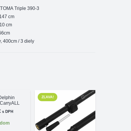
ATOMA Triple 390-3
 147 cm
110 cm
 66cm
y, 400cm / 3 diely
Delphin
ZĽAVA!
ZĽAVA!
CarryALL
€
s DPH
adom