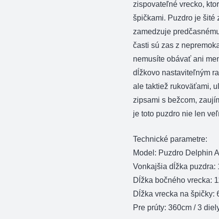
zispovateľné vrecko, kto
špičkami. Puzdro je šité z
zamedzuje predčasnému 
časti sú zas z nepremokav
nemusíte obávať ani me
dĺžkovo nastaviteľným 
ale taktiež rukoväťami, u
zipsami s bežcom, zauj
je toto puzdro nie len ve
Technické parametre:
Model: Puzdro Delphin 
Vonkajšia dĺžka puzdra:
Dĺžka bočného vrecka: 
Dĺžka vrecka na špičky:
Pre prúty: 360cm / 3 diel