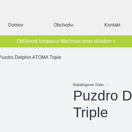
Domov
Obchod
Kontakt
Obľúbené fotopasce Wachman teraz skladom >
Puzdro Delphin ATOMA Triple
Katalógové číslo:
-
Puzdro 
Triple