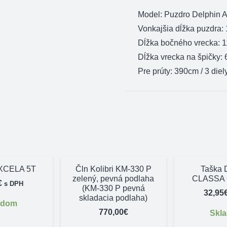
Model: Puzdro Delphin 
Vonkajšia dĺžka puzdra:
Dĺžka bočného vrecka: 
Dĺžka vrecka na špičky:
Pre prúty: 390cm / 3 diel
IXCELA 5T
Čln Kolibri KM-330 P
Taška 
zelený, pevná podlaha
CLASSA 
€
s DPH
(KM-330 P pevná
32,95
skladacia podlaha)
adom
770,00
€
Skl