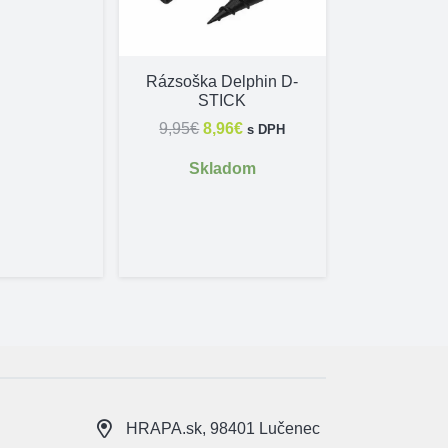
Rázsoška Delphin D-
Prút D
STICK
Red
Pôvodná
Aktuálna
9,95
€
8,96
€
s DPH
28,01
€
–
3
cena
cena
Skladom
Skl
bola:
je:
9,95€.
8,96€.
HRAPA.sk, 98401 Lučenec