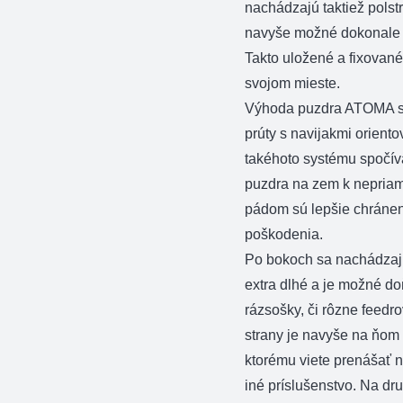
nachádzajú taktiež polstr
navyše možné dokonale 
Takto uložené a fixované
svojom mieste.
Výhoda puzdra ATOMA spo
prúty s navijakmi orien
takéhoto systému spočív
puzdra na zem k nepria
pádom sú lepšie chránen
poškodenia.
Po bokoch sa nachádzajú
extra dlhé a je možné do
rázsošky, či rôzne feedr
strany je navyše na ňom
ktorému viete prenášať n
iné príslušenstvo. Na d