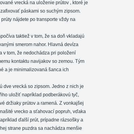
ované vrecká na uloženie prútov , ktoré je
zafixovať páskami so suchým zipsom.
 prúty nájdete po transporte vždy na
číva taktiež v tom, že sa doň vkladajú
tovanými smerom nahor. Hlavná devíza
a v tom, že nedochádza pri položení
memu kontaktu navijakov so zemou. Tým
é a je minimalizovaná šanca ich
 dve vrecká so zipsom. Jedno z nich je
ňho uložiť napríklad podberákovú tyč,
ové držiaky prútov a ramená. Z vonkajšej
 našité vrecko a sťahovací popruh, vďaka
apríklad ďalší prút, prípadne rázsošky a
ruhej strane puzdra sa nachádza menšie