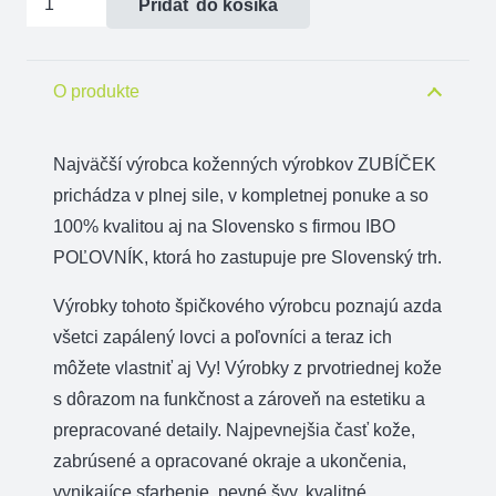
Pridať do košíka
Púzdro
na
mobilné
O produkte
telefóny
-
Najväčší výrobca koženných výrobkov ZUBÍČEK
vodorovné
prichádza v plnej sile, v kompletnej ponuke a so
100% kvalitou aj na Slovensko s firmou IBO
POĽOVNÍK, ktorá ho zastupuje pre Slovenský trh.
Výrobky tohoto špičkového výrobcu poznajú azda
všetci zapálený lovci a poľovníci a teraz ich
môžete vlastniť aj Vy! Výrobky z prvotriednej kože
s dôrazom na funkčnost a zároveň na estetiku a
prepracované detaily. Najpevnejšia časť kože,
zabrúsené a opracované okraje a ukončenia,
vynikajíce sfarbenie, pevné švy, kvalitné