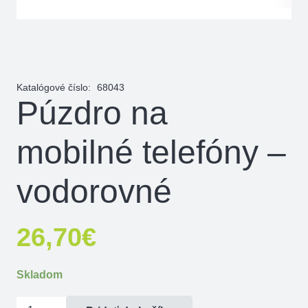
Katalógové číslo:
68043
Púzdro na
mobilné telefóny –
vodorovné
26,70
€
Skladom
množstvo