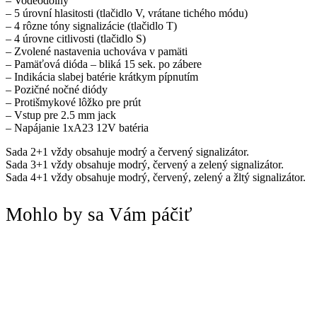
– Vodeodolný
– 5 úrovní hlasitosti (tlačidlo V, vrátane tichého módu)
– 4 rôzne tóny signalizácie (tlačidlo T)
– 4 úrovne citlivosti (tlačidlo S)
– Zvolené nastavenia uchováva v pamäti
– Pamäťová dióda – bliká 15 sek. po zábere
– Indikácia slabej batérie krátkym pípnutím
– Pozičné nočné diódy
– Protišmykové lôžko pre prút
– Vstup pre 2.5 mm jack
– Napájanie 1xA23 12V batéria
Sada 2+1 vždy obsahuje modrý a červený signalizátor.
Sada 3+1 vždy obsahuje modrý, červený a zelený signalizátor.
Sada 4+1 vždy obsahuje modrý, červený, zelený a žltý signalizátor.
Mohlo by sa Vám páčiť