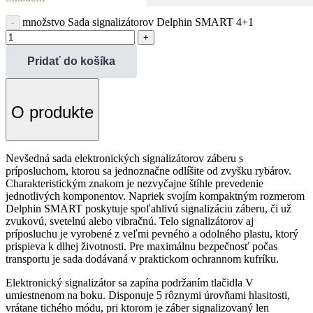
množstvo Sada signalizátorov Delphin SMART 4+1
Pridať do košíka
O produkte
Nevšedná sada elektronických signalizátorov záberu s
príposluchom, ktorou sa jednoznačne odlíšite od zvyšku rybárov.
Charakteristickým znakom je nezvyčajne štíhle prevedenie
jednotlivých komponentov. Napriek svojím kompaktným rozmerom
Delphin SMART poskytuje spoľahlivú signalizáciu záberu, či už
zvukovú, svetelnú alebo vibračnú. Telo signalizátorov aj
príposluchu je vyrobené z veľmi pevného a odolného plastu, ktorý
prispieva k dlhej životnosti. Pre maximálnu bezpečnosť počas
transportu je sada dodávaná v praktickom ochrannom kufríku.
Elektronický signalizátor sa zapína podržaním tlačidla V
umiestnenom na boku. Disponuje 5 rôznymi úrovňami hlasitosti,
vrátane tichého módu, pri ktorom je záber signalizovaný len