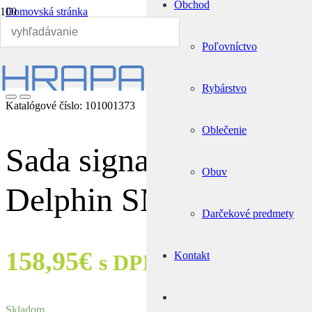
Obchod
Domovská stránka
Rybárstvo
Signalizátory záberu
Poľovníctvo
Sada signalizátorov Delphin SMART 4+1
🔍
Rybárstvo
Katalógové číslo:
101001373
Oblečenie
Sada signalizátorov
Obuv
Delphin SMART 4+1
Darčekové predmety
158,95
€
Kontakt
s DPH
Skladom