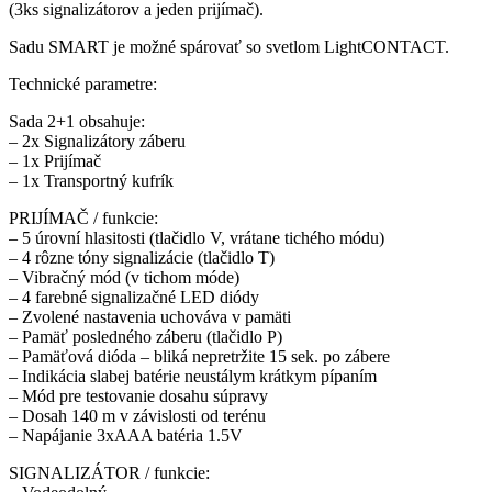
(3ks signalizátorov a jeden prijímač).
Sadu SMART je možné spárovať so svetlom LightCONTACT.
Technické parametre:
Sada 2+1 obsahuje:
– 2x Signalizátory záberu
– 1x Prijímač
– 1x Transportný kufrík
PRIJÍMAČ / funkcie:
– 5 úrovní hlasitosti (tlačidlo V, vrátane tichého módu)
– 4 rôzne tóny signalizácie (tlačidlo T)
– Vibračný mód (v tichom móde)
– 4 farebné signalizačné LED diódy
– Zvolené nastavenia uchováva v pamäti
– Pamäť posledného záberu (tlačidlo P)
– Pamäťová dióda – bliká nepretržite 15 sek. po zábere
– Indikácia slabej batérie neustálym krátkym pípaním
– Mód pre testovanie dosahu súpravy
– Dosah 140 m v závislosti od terénu
– Napájanie 3xAAA batéria 1.5V
SIGNALIZÁTOR / funkcie: