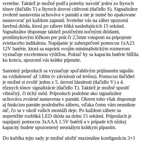
svetelne. Taktiež je možné podľa potreby navoliť jeden zo štyroch
tónov (tlačidlo T) a štyroch úrovní citlivosti (tlačidlo S). Signalizátor
zvolené nastavenia uchováva v pamäti a nie je nutné ho opakovane
nastavovať pri každom zapnutí. Svetelne vás na záber upozorní
farebná dióda, ktorá po zábere bliká nasledujúcich 15 sekúnd.
Signalizátor disponuje taktiež pozičnými nočnými diódami,
protišmykovým lôžkom pre prút či 2,5mm vstupom na pripojenie
svietiaceho indikátora. Napájanie je zabezpečené pomocou 1xA23
12V batérie, ktorá sa napriek svojím minimalistickým rozmerom
vyznačuje excelentnou výdržou. Pokiaľ by sa kapacita batérie blížila
ku koncu, upozorní vás krátke pípnutie.
Samotný príposluch sa vyznačuje spoľahlivým prijímaním signálu
na vzdialenosť až 140m (v závislosti od terénu). Pomocou tlačidiel
je možné si zvoliť jednu z 5. úrovní hlasitosti (tlačidlo V) a 4.
rôznych tónov signalizácie (tlačidlo T). Taktiež je možné spustiť
vibračný, či tichý mód. Príposluch podobne ako signalizátor
uchováva zvolené nastavenia v pamäti. Okrem toho však disponuje
aj funkciou pamäte posledného záberu, vďaka čomu vám neunikne
nič, čo sa v okolí vašich montáži deje. Po každom zábere sa
nepretržite rozbliká LED dióda na dobu 15 sekúnd. Príposluch je
napájaný pomocou 3xAAA 1.5V batérií a v prípade ich nízkej
kapacity budete upozornený neustálym krátkym pípaním.
Do kufríka tejto sady je možné uložiť maximálne konfiguráciu 3+1