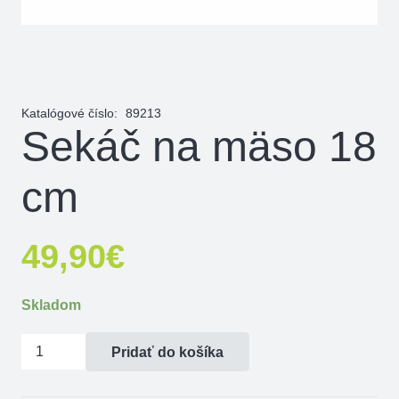
Katalógové číslo:
89213
Sekáč na mäso 18
cm
49,90
€
Skladom
množstvo
Pridať do košíka
Sekáč
na