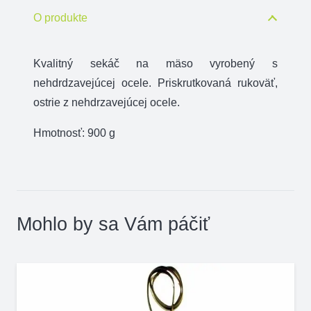
mäso
O produkte
18
cm
Kvalitný sekáč na mäso vyrobený s
nehdrdzavejúcej ocele. Priskrutkovaná rukoväť,
ostrie z nehdrzavejúcej ocele.
Hmotnosť: 900 g
Mohlo by sa Vám páčiť