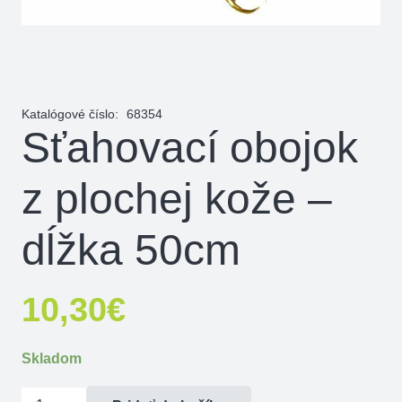
Katalógové číslo:
68354
Sťahovací obojok
z plochej kože –
dĺžka 50cm
10,30
€
Skladom
množstvo