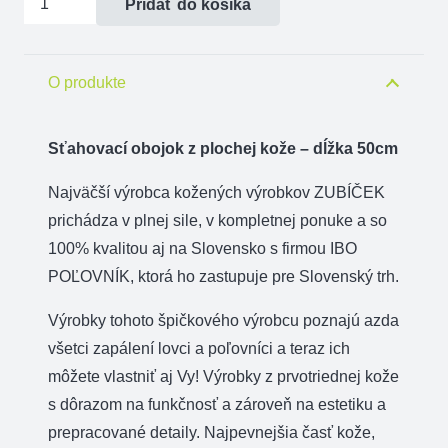
Pridať do košíka
Sťahovací
obojok
z
O produkte
plochej
kože
Sťahovací obojok z plochej kože – dĺžka 50cm
-
Najväčší výrobca kožených výrobkov ZUBÍČEK
dĺžka
prichádza v plnej sile, v kompletnej ponuke a so
50cm
100% kvalitou aj na Slovensko s firmou IBO
POĽOVNÍK, ktorá ho zastupuje pre Slovenský trh.
Výrobky tohoto špičkového výrobcu poznajú azda
všetci zapálení lovci a poľovníci a teraz ich
môžete vlastniť aj Vy! Výrobky z prvotriednej kože
s dôrazom na funkčnosť a zároveň na estetiku a
prepracované detaily. Najpevnejšia časť kože,