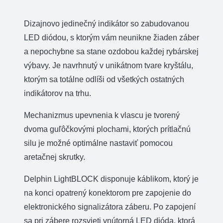
LightBLOCK
Dizajnovo jedinečný indikátor so zabudovanou
LED diódou, s ktorým vám neunikne žiaden záber
a nepochybne sa stane ozdobou každej rybárskej
výbavy. Je navrhnutý v unikátnom tvare kryštálu,
ktorým sa totálne odlíši od všetkých ostatných
indikátorov na trhu.
Mechanizmus upevnenia k vlascu je tvorený
dvoma guľôčkovými plochami, ktorých prítlačnú
silu je možné optimálne nastaviť pomocou
aretačnej skrutky.
Delphin LightBLOCK disponuje káblikom, ktorý je
na konci opatrený konektorom pre zapojenie do
elektronického signalizátora záberu. Po zapojení
sa pri zábere rozsvieti vnútorná LED dióda, ktorá