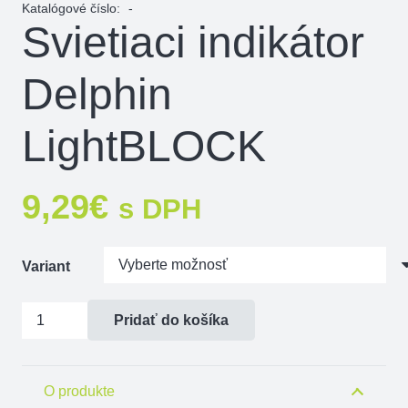
Katalógové číslo:
-
Svietiaci indikátor
Delphin
LightBLOCK
9,29
€
s DPH
Variant
množstvo
Pridať do košíka
Svietiaci
indikátor
Delphin
O produkte