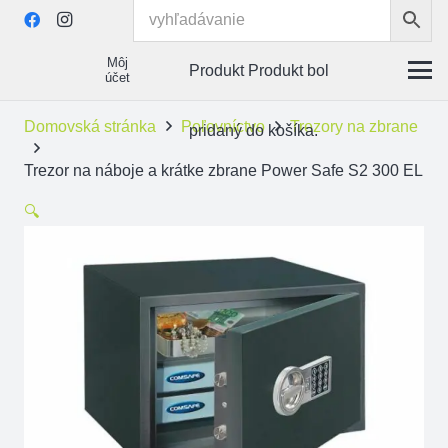
Môj
Produkt
Produkt
bol
účet
Domovská stránka
Poľovníctvo
Trezory na zbrane
pridaný do košíka.
Trezor na náboje a krátke zbrane Power Safe S2 300 EL
🔍