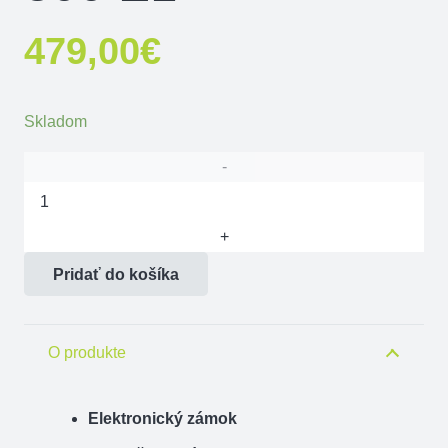
479,00
€
Skladom
množstvo
Trezor
na
Pridať do košíka
náboje
a
krátke
O produkte
zbrane
Power
Elektronický zámok
Safe
S2