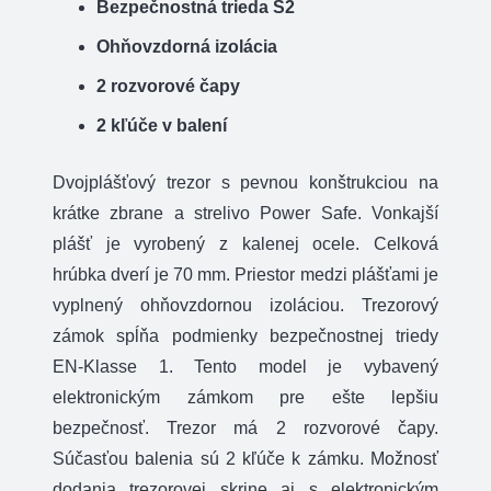
Bezpečnostná trieda S2
300
Ohňovzdorná izolácia
EL
2 rozvorové čapy
2 kľúče v balení
Dvojplášťový trezor s pevnou konštrukciou na
krátke zbrane a strelivo Power Safe. Vonkajší
plášť je vyrobený z kalenej ocele. Celková
hrúbka dverí je 70 mm. Priestor medzi plášťami je
vyplnený ohňovzdornou izoláciou. Trezorový
zámok spĺňa podmienky bezpečnostnej triedy
EN-Klasse 1. Tento model je vybavený
elektronickým zámkom pre ešte lepšiu
bezpečnosť. Trezor má 2 rozvorové čapy.
Súčasťou balenia sú 2 kľúče k zámku. Možnosť
dodania trezorovej skrine aj s elektronickým