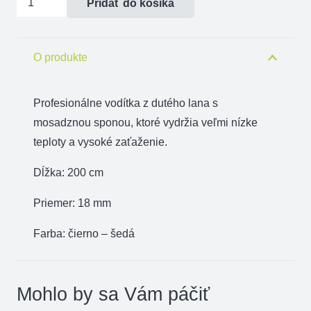
Pridať do košíka
Vodítko
duté
lano
O produkte
mosadzná
spona
Profesionálne vodítka z dutého lana s
18
mosadznou sponou, ktoré vydržia veľmi nízke
mm
teploty a vysoké zaťaženie.
x
Dĺžka: 200 cm
200
cm
Priemer: 18 mm
Farba: čierno – šedá
Mohlo by sa Vám páčiť