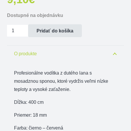
Dostupné na objednávku
množstvo
Pridať do košíka
Vodítko
duté
lano
O produkte
mosazná
spona
Profesionálne vodítka z dutého lana s
18
mosadznou sponou, ktoré vydržis veľmi nízke
mm
teploty a vysoké zaťaženie.
x
Dĺžka: 400 cm
400
cm
Priemer: 18 mm
červené
Farba: čierno – červená