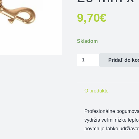
9,70
€
Skladom
množstvo
Pridať do ko
Vodítko
pogumované
mosazná
O produkte
spona
čierne
20
Profesionálne pogumova
mm
vydržia veľmi nízke tep
x
povrch je ľahko udržiava
400