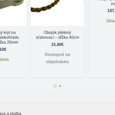
zv
147
Skl
ý kryt na
Obojok pletený
alekohľadu
sťahovací – dĺžka 40cm
ýška 26mm
15,40
€
,10
€
Dostupné na
adom
objednávku
va a platba