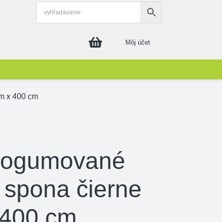
Môj účet
m x 400 cm
 pogumované
spona čierne
 400 cm