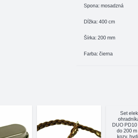
cm
Spona: mosadzná
Dĺžka: 400 cm
Šírka: 200 mm
Farba: čierna
Set elek
ohradník
DUO PD10 –
do 200 m 
kozy, hyd