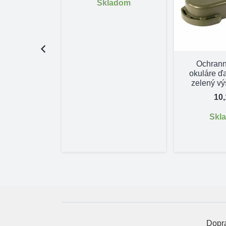
Skladom
control 640
Ochrann
okuláre ď
,80
€
zelený v
10
pné na
dnávku
Skl
Dopra