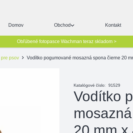
Domov
Obchod
Kontakt
Obľúbené fotopasce Wachman teraz skladom >
 pre psov
Vodítko pogumované mosazná spona čierne 20 m
Katalógové číslo:
91529
Vodítko
mosazná 
20 mm x