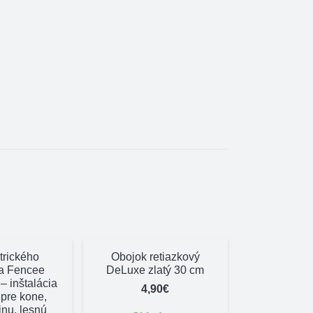
trického
Obojok retiazkový
a Fencee
DeLuxe zlatý 30 cm
 inštalácia
4,90
€
pre kone,
inu, lesnú