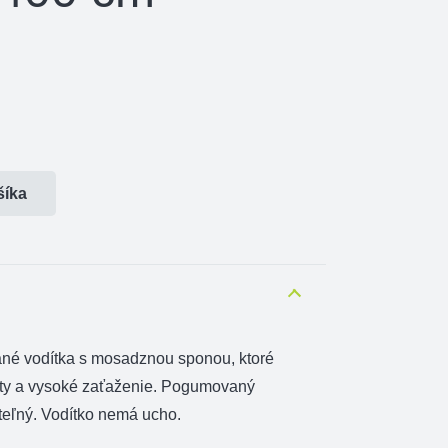
šíka
né vodítka s mosadznou sponou, ktoré
loty a vysoké zaťaženie. Pogumovaný
teľný. Vodítko nemá ucho.