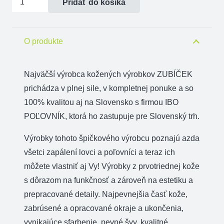
Pridať do košíka
Vodítko
predvádzacie
do
O produkte
ruky
Najväčší výrobca kožených výrobkov ZUBÍČEK
prichádza v plnej sile, v kompletnej ponuke a so
100% kvalitou aj na Slovensko s firmou IBO
POĽOVNÍK, ktorá ho zastupuje pre Slovenský trh.
Výrobky tohoto špičkového výrobcu poznajú azda
všetci zapálení lovci a poľovníci a teraz ich
môžete vlastniť aj Vy! Výrobky z prvotriednej kože
s dôrazom na funkčnosť a zároveň na estetiku a
prepracované detaily. Najpevnejšia časť kože,
zabrúsené a opracované okraje a ukončenia,
vynikajúce sfarbenie, pevné švy, kvalitné