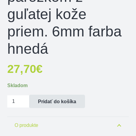
guľatej kože
priem. 6mm farba
hnedá
27,70
€
Skladom
množstvo
Pridať do košíka
Vodítko
s
parožkom
O produkte
z