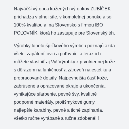
guľatej
Najväčší výrobca kožených výrobkov ZUBÍČEK
kože
prichádza v plnej sile, v kompletnej ponuke a so
priem.
100% kvalitou aj na Slovensko s firmou IBO
6mm
POĽOVNÍK, ktorá ho zastupuje pre Slovenský trh.
farba
Výrobky tohoto špičkového výrobcu poznajú azda
hnedá
všetci zapálení lovci a poľovníci a teraz ich
môžete vlastniť aj Vy! Výrobky z prvotriednej kože
s dôrazom na funkčnosť a zároveň na estetiku a
prepracované detaily. Najpevnejšia časť kože,
zabrúsené a opracované okraje a ukončenia,
vynikajúce sfarbenie, pevné švy, kvalitné
podporné materiály, protišmykové gumy,
najlepšie karabiny, pevné a tiché zapínania,
všetko ručne vyrábané a ručne zdobené!!!