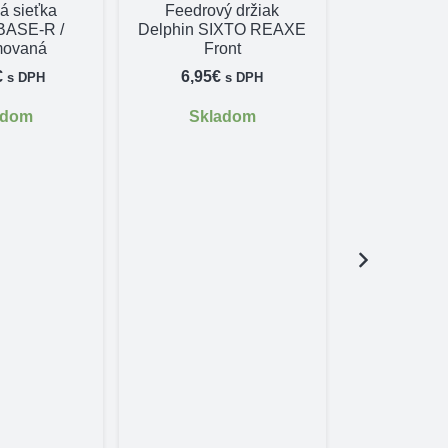
á sieťka
Feedrový držiak
BASE-R /
Delphin SIXTO REAXE
ovaná
Front
€
6,95
€
s DPH
s DPH
adom
Skladom
Sada sign
Delphin B
189,95
Skl