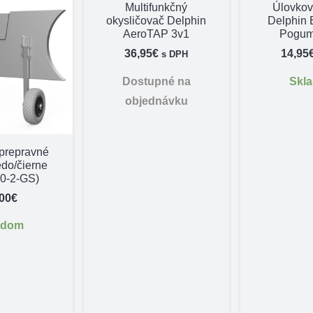
Multifunkčný
Úlovkov
okysličovač Delphin
Delphin 
AeroTAP 3v1
Pogum
36,95
€
14,95
s DPH
Dostupné na
Skl
objednávku
 prepravné
do/čierne
0-2-GS)
,00
€
adom