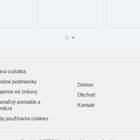
va a platba
odné podmienky
Domov
úpenie od zmluvy
Obchod
amačný poriadok a
Kontakt
mácia
y používania cookies