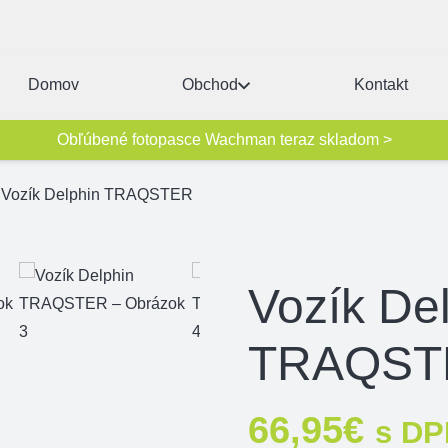
Domov
Obchod
Kontakt
Obľúbené fotopasce Wachman teraz skladom >
Vozík Delphin TRAQSTER
Vozík De
TRAQST
66,95
€
s DP