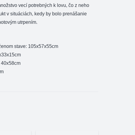
nožstvo vecí potrebných k lovu, čo z neho
ukt v situáciách, kedy by bolo prenášanie
hotovým utrpením.
oženom stave: 105x57x55cm
0x33x15cm
: 40x58cm
cm