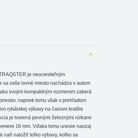
n TRAQSTER je neoceniteľným
k sa vaše lovné miesto nachádza v autom
ďaka svojim kompaktným rozmerom zaberá
 priestor, napriek tomu však s prehľadom
vo rybárskej výbavy na časovo kratšie
kcia je tvorená pevnými železnými rúrkami
riemere 16 mm. Vďaka tomu unesie naozaj
k naň naložiť toľko výbavy, koľko sa