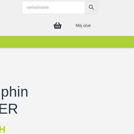
Môj účet
lphin
ER
H