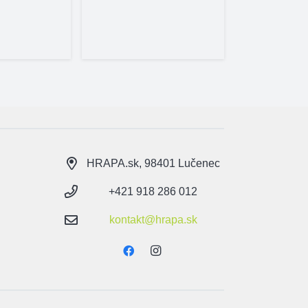
HRAPA.sk, 98401 Lučenec
+421 918 286 012
kontakt@hrapa.sk