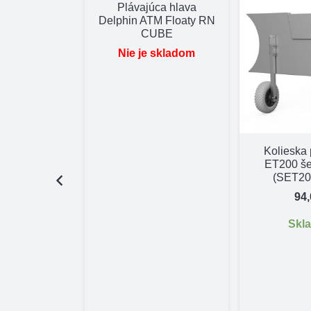
Plávajúca hlava
Delphin ATM Floaty RN
CUBE
Nie je skladom
Kolieska
ET200 še
(SET20
94
Skl
ri KM-260 P
vná podlaha
 P pevná
a podlaha)