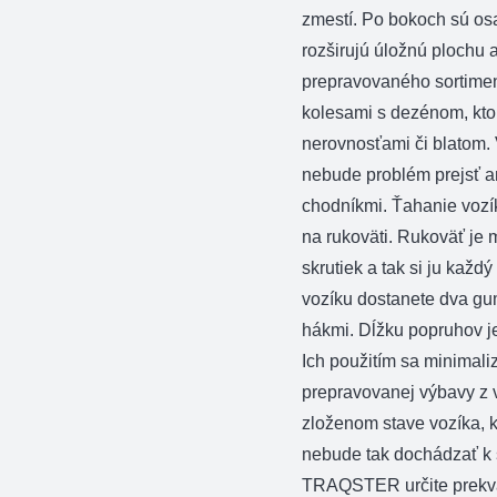
zmestí. Po bokoch sú os
rozširujú úložnú plochu a 
prepravovaného sortimen
kolesami s dezénom, kto
nerovnosťami či blatom
nebude problém prejsť a
chodníkmi. Ťahanie voz
na rukoväti. Rukoväť je
skrutiek a tak si ju každ
vozíku dostanete dva g
hákmi. Dĺžku popruhov j
Ich použitím sa minimal
prepravovanej výbavy z v
zloženom stave vozíka, k
nebude tak dochádzať k 
TRAQSTER určite prekva