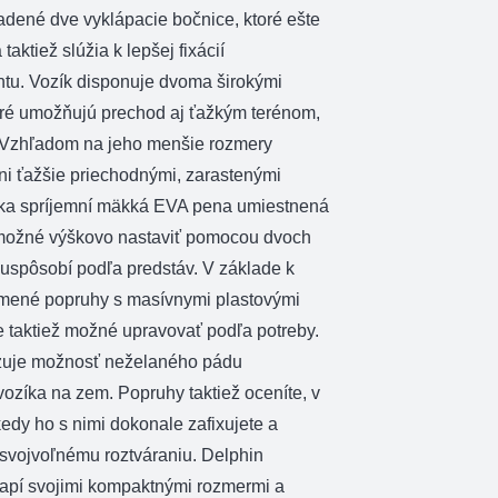
adené dve vyklápacie bočnice, ktoré ešte
taktiež slúžia k lepšej fixácií
tu. Vozík disponuje dvoma širokými
ré umožňujú prechod aj ťažkým terénom,
. Vzhľadom na jeho menšie rozmery
ni ťažšie priechodnými, zarastenými
íka spríjemní mäkká EVA pena umiestnená
 možné výškovo nastaviť pomocou dvoch
ý uspôsobí podľa predstáv. V základe k
umené popruhy s masívnymi plastovými
e taktiež možné upravovať podľa potreby.
izuje možnosť neželaného pádu
ozíka na zem. Popruhy taktiež oceníte, v
edy ho s nimi dokonale zafixujete a
svojvoľnému roztváraniu. Delphin
pí svojimi kompaktnými rozmermi a