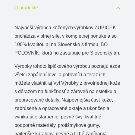
popruhové
O produkte
Najväčší výrobca kožených výrobkov ZUBÍČEK
prichádza v plnej sile, v kompletnej ponuke a so
100% kvalitou aj na Slovensko s firmou IBO
POĽOVNÍK, ktorá ho zastupuje pre Slovenský trh.
Výrobky tohoto špičkového výrobcu poznajú azda
všetci zapálení lovci a poľovníci a teraz ich
môžete vlastniť aj Vy! Výrobky z prvotriednej kože
s dôrazom na funkčnosť a zároveň na estetiku a
prepracované detaily. Najpevnejšia časť kože,
zabrúsené a opracované okraje a ukončenia,
vynikajúce sfarbenie, pevné švy, kvalitné
podporné materiály, protišmykové gumy,
najlepšie karabiny, pevné a tiché zapínania,