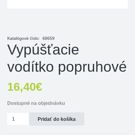
Katalógové číslo:
68659
Vypúšťacie
vodítko popruhové
16,40
€
Dostupné na objednávku
množstvo
Pridať do košíka
Vypúšťacie
vodítko