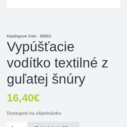
Katalógové číslo:
68662
Vypúšťacie
vodítko textilné z
guľatej šnúry
16,40
€
Dostupné na objednávku
množstvo