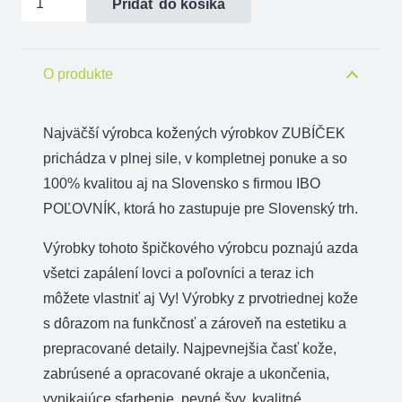
Pridať do košíka
Vypúšťacie
vodítko
textilné
O produkte
z
guľatej
Najväčší výrobca kožených výrobkov ZUBÍČEK
šnúry
prichádza v plnej sile, v kompletnej ponuke a so
100% kvalitou aj na Slovensko s firmou IBO
POĽOVNÍK, ktorá ho zastupuje pre Slovenský trh.
Výrobky tohoto špičkového výrobcu poznajú azda
všetci zapálení lovci a poľovníci a teraz ich
môžete vlastniť aj Vy! Výrobky z prvotriednej kože
s dôrazom na funkčnosť a zároveň na estetiku a
prepracované detaily. Najpevnejšia časť kože,
zabrúsené a opracované okraje a ukončenia,
vynikajúce sfarbenie, pevné švy, kvalitné