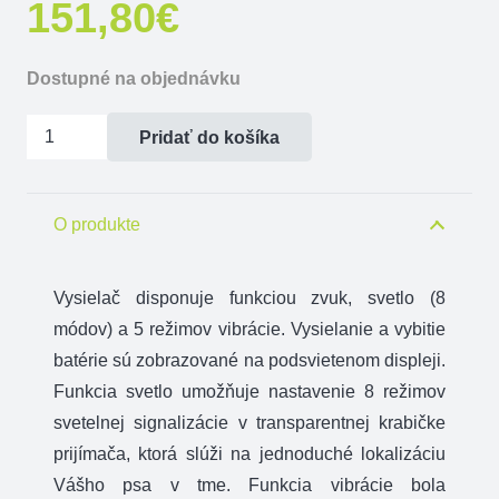
151,80
€
Dostupné na objednávku
množstvo
Pridať do košíka
Vysielač
d-
control
O produkte
1640
Vysielač disponuje funkciou zvuk, svetlo (8
módov) a 5 režimov vibrácie. Vysielanie a vybitie
batérie sú zobrazované na podsvietenom displeji.
Funkcia svetlo umožňuje nastavenie 8 režimov
svetelnej signalizácie v transparentnej krabičke
prijímača, ktorá slúži na jednoduché lokalizáciu
Vášho psa v tme. Funkcia vibrácie bola