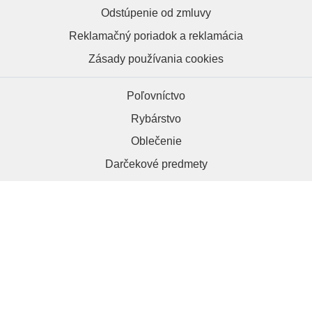
Odstúpenie od zmluvy
Reklamačný poriadok a reklamácia
Zásady používania cookies
Poľovníctvo
Rybárstvo
Oblečenie
Darčekové predmety
HRAPA.sk, 984 01 Lučenec
+421 918 286 012
kontakt@hrapa.sk