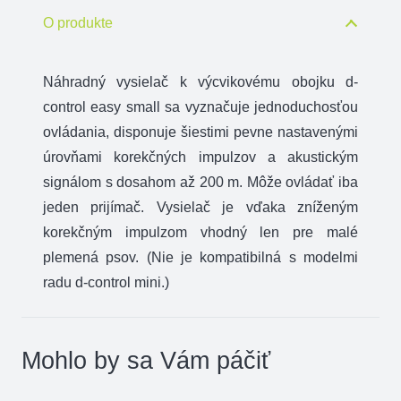
control
O produkte
easy
small
Náhradný vysielač k výcvikovému obojku d-
control easy small sa vyznačuje jednoduchosťou
ovládania, disponuje šiestimi pevne nastavenými
úrovňami korekčných impulzov a akustickým
signálom s dosahom až 200 m. Môže ovládať iba
jeden prijímač. Vysielač je vďaka zníženým
korekčným impulzom vhodný len pre malé
plemená psov. (Nie je kompatibilná s modelmi
radu d-control mini.)
Mohlo by sa Vám páčiť