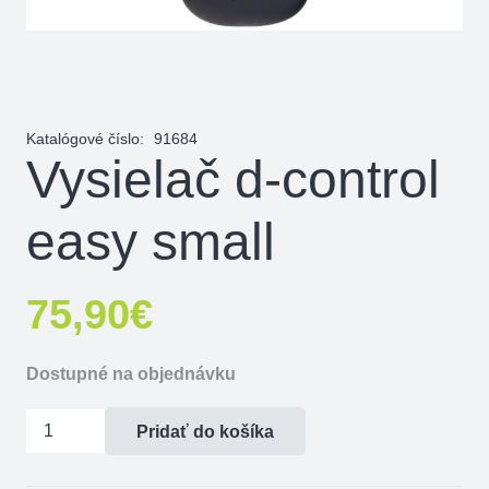
Katalógové číslo:
91684
Vysielač d-control
easy small
75,90
€
Dostupné na objednávku
množstvo
Pridať do košíka
Vysielač
d-