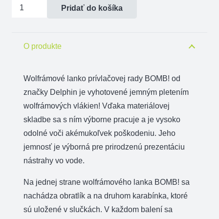
množstvo
Pridať do košíka
Wolfrámové
lanko
BOMB!
O produkte
s
obratl.
Wolfrámové lanko prívlačovej rady BOMB! od
a
značky Delphin je vyhotovené jemným pletením
karab.
wolfrámových vlákien! Vďaka materiálovej
skladbe sa s ním výborne pracuje a je vysoko
odolné voči akémukoľvek poškodeniu. Jeho
jemnosť je výborná pre prirodzenú prezentáciu
nástrahy vo vode.
Na jednej strane wolfrámového lanka BOMB! sa
nachádza obratlík a na druhom karabínka, ktoré
sú uložené v slučkách. V každom balení sa