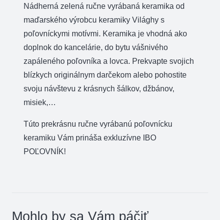
Nádherná zelená ručne vyrábaná keramika od
maďarského výrobcu keramiky Világhy s
poľovníckymi motívmi. Keramika je vhodná ako
doplnok do kancelárie, do bytu vášnivého
zapáleného poľovníka a lovca. Prekvapte svojich
blízkych originálnym darčekom alebo pohostite
svoju návštevu z krásnych šálkov, džbánov,
misiek,…
Túto prekrásnu ručne vyrábanú poľovnícku
keramiku Vám prináša exkluzívne IBO
POĽOVNÍK!
Mohlo by sa Vám páčiť