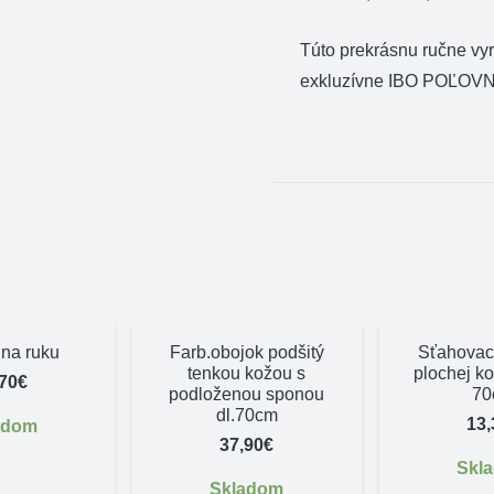
Túto prekrásnu ručne vy
exkluzívne IBO POĽOVN
 na ruku
Farb.obojok podšitý
Sťahovací
tenkou kožou s
plochej ko
,70
€
podloženou sponou
70
dl.70cm
13,
adom
37,90
€
Skl
Skladom