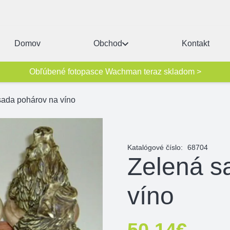
Domov
Obchod
Kontakt
Obľúbené fotopasce Wachman teraz skladom >
sada pohárov na víno
Katalógové číslo:
68704
Zelená s
víno
50,14
€