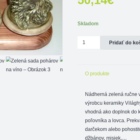
Skladom
množstvo
Pridať do ko
Zelená
sada
pohárov
O produkte
na
víno
Nádherná zelená ručne 
výrobcu keramiky Világh
vhodná ako doplnok do k
poľovníka a lovca. Prekv
darčekom alebo pohostit
džbánov, misiek,…