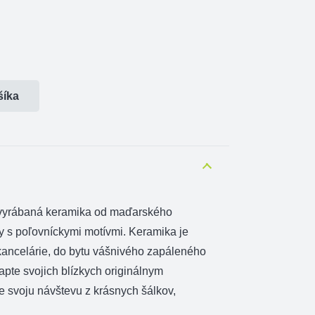
šíka
vyrábaná keramika od maďarského
y s poľovníckymi motívmi. Keramika je
ancelárie, do bytu vášnivého zapáleného
apte svojich blízkych originálnym
e svoju návštevu z krásnych šálkov,