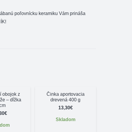
rábanú poľovnícku keramiku Vám prináša
ÍK!
 obojok z
Činka aportovacia
že – dĺžka
drevená 400 g
cm
13,30
€
30
€
Skladom
adom