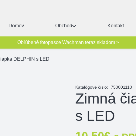
Domov
Obchod
Kontakt
Obľúbené fotopasce Wachman teraz skladom >
čiapka DELPHIN s LED
Katalógové číslo:
750001110
Zimná č
s LED
10,50
€