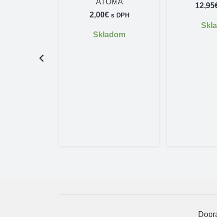
ATOMA
12,95
2,00
€
s DPH
Skl
Skladom
vé rukavice
Atak! 75F
€
s DPH
adom
Dopra