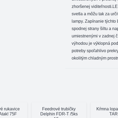
zhoršenej viditeľnosti.L
svetla a môžu tak za ur
lampy. Zapínanie týcht
spodnej strany šiltu a na
umiestnenými v zadnej ča
výhodou je výklopná podší
potreby spoľahlivo prekryj
okolitým chladným prost
vé rukavice
Feedrové trubičky
Kŕmna lopa
Atak! 75F
Delphin FDR-T /5ks
TAR