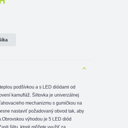
H
šíka
 teplou podšívkou a s LED diódami od
vení kamufláž. Šiltovka je univerzálnej
oťahovacieho mechanizmu s gumičkou na
presne nastaviť požadovaný obvod tak, aby
.Obrovskou výhodou je 5 LED diód
sti šiltu, ktoré môžete využiť za