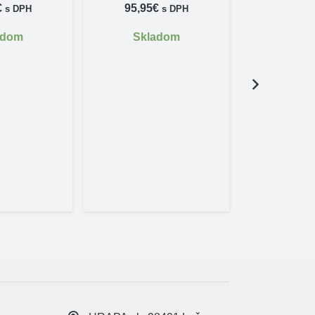
€
95,95
€
s DPH
s DPH
adom
Skladom
Wolfrámo
BOMB! s 
kar
1,00
€
Skl