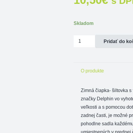
s DP
Skladom
množstvo
Pridať do ko
Zimná
čiapka
DELPHIN
O produkte
s
LED
Zimná čiapka- šiltovka s
značky Delphin vo vyhoto
veľkosti a s pomocou d
zadnej časti, je možné 
pohodlne sadla každému
umiestnených v prednej ča