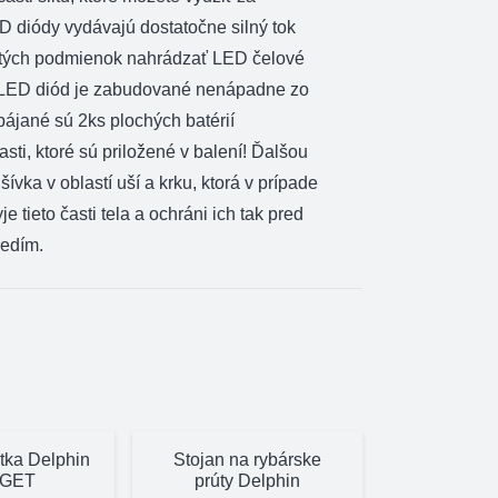
ED diódy vydávajú dostatočne silný tok
čitých podmienok nahrádzať LED čelové
o LED diód je zabudované nenápadne zo
pájané sú 2ks plochých batérií
sti, ktoré sú priložené v balení! Ďalšou
vka v oblastí uší a krku, ktorá v prípade
e tieto časti tela a ochráni ich tak pred
redím.
tka Delphin
Stojan na rybárske
GET
prúty Delphin