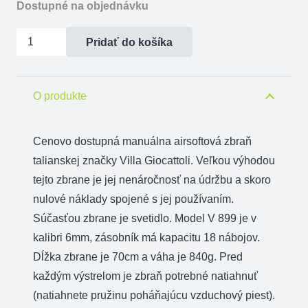
Dostupné na objednávku
množstvo
Pridať do košíka
Airsoftová
zbraň
V-
O produkte
899
MITRA
Cenovo dostupná manuálna airsoftová zbraň
SUITE
talianskej značky Villa Giocattoli. Veľkou výhodou
CASE
tejto zbrane je jej nenáročnosť na údržbu a skoro
AIR
nulové náklady spojené s jej používaním.
SOFT
Súčasťou zbrane je svetidlo. Model V 899 je v
kalibri 6mm, zásobník má kapacitu 18 nábojov.
Dĺžka zbrane je 70cm a váha je 840g. Pred
každým výstrelom je zbraň potrebné natiahnuť
(natiahnete pružinu poháňajúcu vzduchový piest).