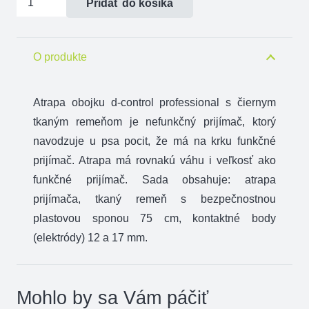
Pridať do košíka
Atrapa
obojku
d-
O produkte
control
professional
Atrapa obojku d-control professional s čiernym
tkaným remeňom je nefunkčný prijímač, ktorý
navodzuje u psa pocit, že má na krku funkčné
prijímač. Atrapa má rovnakú váhu i veľkosť ako
funkčné prijímač. Sada obsahuje: atrapa
prijímača, tkaný remeň s bezpečnostnou
plastovou sponou 75 cm, kontaktné body
(elektródy) 12 a 17 mm.
Mohlo by sa Vám páčiť