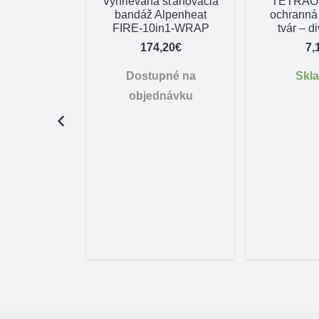
Vyhrievaná sťahovacia
TETRAO 
bandáž Alpenheat
ochranná
FIRE-10in1-WRAP
tvár – d
174,20
€
7,
Dostupné na
Skl
objednávku
 TETRAO
nice na
 podklade
,37
€
adom