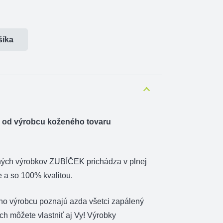
šíka
 od výrobcu koženého tovaru
ných výrobkov ZUBÍČEK prichádza v plnej
e a so 100% kvalitou.
ho výrobcu poznajú azda všetci zapálený
 ich môžete vlastniť aj Vy! Výrobky