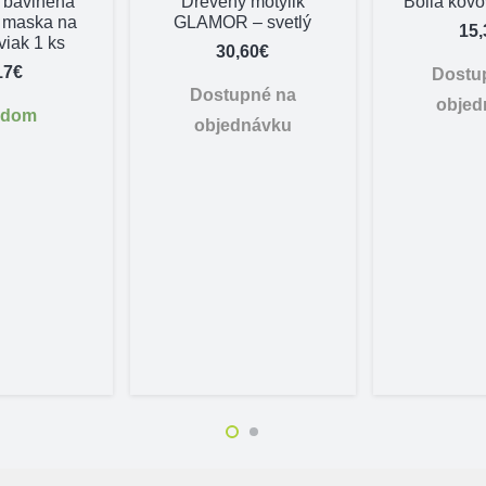
bavlnená
Drevený motýlik
Bolla kovo
 maska na
GLAMOR – svetlý
15,
iviak 1 ks
30,60
€
17
€
Dostu
Dostupné na
objed
adom
objednávku