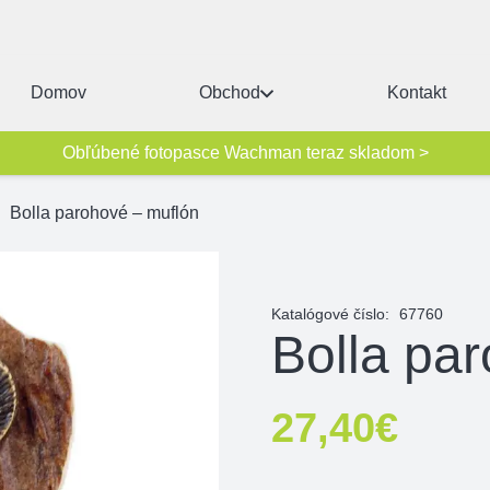
Domov
Obchod
Kontakt
Obľúbené fotopasce Wachman teraz skladom >
Bolla parohové – muflón
Katalógové číslo:
67760
Bolla pa
27,40
€