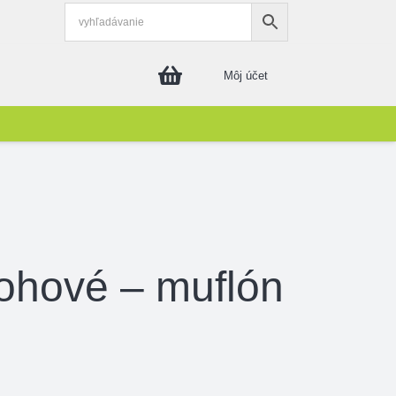
Môj účet
rohové – muflón