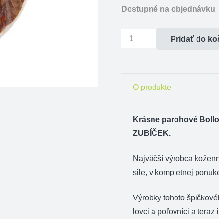
Dostupné na objednávku
množstvo
Pridať do ko
Bolla
parohové
-
O produkte
muflón
Krásne parohové Bollo
ZUBÍČEK.
Najväčší výrobca kožen
sile, v kompletnej ponuk
Výrobky tohoto špičkové
lovci a poľovníci a teraz