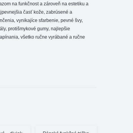
razom na funkčnost a zároveň na estetiku a
ajpevnejšia časť kože, zabrúsené a
čenia, vynikajíce sfarbenie, pevné švy,
ály, protišmykové gumy, najlepšie
zapínania, všetko ručne vyrábané a ručne