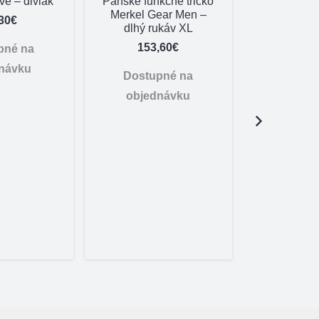
vé – diviak
Pánské funkčné tričko
Merkel Gear Men –
30
€
dlhý rukáv XL
153,60
€
pné na
návku
Dostupné na
objednávku
Tričko
Helme
28,
Dostu
objed