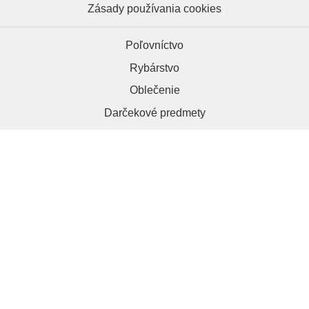
Zásady používania cookies
Poľovníctvo
Rybárstvo
Oblečenie
Darčekové predmety
HRAPA.sk, 984 01 Lučenec
+421 918 286 012
kontakt@hrapa.sk
Copyright © 2026 | Hrapa.sk