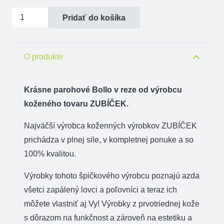
množstvo
Pridať do košíka
Bollo
parohové
-
O produkte
rez
-
Krásne parohové Bollo v reze od výrobcu
plesnivec
koženého tovaru ZUBÍČEK.
Najväčší výrobca koženných výrobkov ZUBÍČEK
prichádza v plnej sile, v kompletnej ponuke a so
100% kvalitou.
Výrobky tohoto špičkového výrobcu poznajú azda
všetci zapálený lovci a poľovníci a teraz ich
môžete vlastniť aj Vy! Výrobky z prvotriednej kože
s dôrazom na funkčnost a zároveň na estetiku a