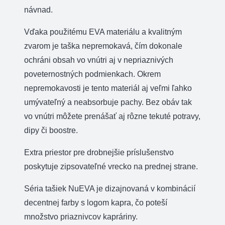
návnad.
Vďaka použitému EVA materiálu a kvalitným
zvarom je taška nepremokavá, čím dokonale
ochráni obsah vo vnútri aj v nepriaznivých
poveternostných podmienkach. Okrem
nepremokavosti je tento materiál aj veľmi ľahko
umývateľný a neabsorbuje pachy. Bez obáv tak
vo vnútri môžete prenášať aj rôzne tekuté potravy,
dipy či boostre.
Extra priestor pre drobnejšie príslušenstvo
poskytuje zipsovateľné vrecko na prednej strane.
Séria tašiek NuEVA je dizajnovaná v kombinácií
decentnej farby s logom kapra, čo poteší
množstvo priaznivcov kapráriny.