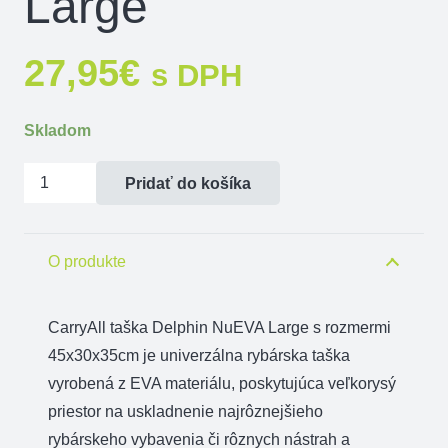
Large
27,95
€
s DPH
Skladom
množstvo
Pridať do košíka
CarryALL
taška
Delphin
O produkte
NuEVA
Large
CarryAll taška Delphin NuEVA Large s rozmermi
45x30x35cm je univerzálna rybárska taška
vyrobená z EVA materiálu, poskytujúca veľkorysý
priestor na uskladnenie najrôznejšieho
rybárskeho vybavenia či rôznych nástrah a