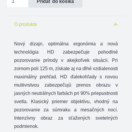
Pridať do košíka
Ďalekohľad
ZEISS
Conquest
O produkte
HD
8x56
Nový dizajn, optimálna ergonómia a nová
technológia HD zabezpečuje pohodlné
pozorovanie prírody v akejkoľvek situácii. Pri
zornom poli 125 m, získate aj na dlhé vzdialenosti
maximálny prehľad. HD ďalekohľady s novou
multivrstvou zabezpečujú prenos obrazu v
jasných neutrálnych farbách pri 90% priepustnosti
svetla. Klasický priemer objektívu, vhodný na
pozorovanie za súmraku a mesačných nocí.
Intenzívny obraz za sťažených svetelných
podmienok.