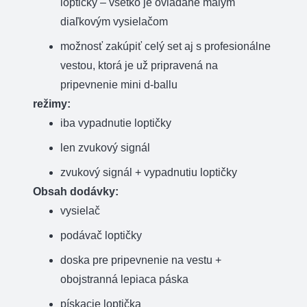
loptičky – všetko je ovládané malým
diaľkovým vysielačom
možnosť zakúpiť celý set aj s profesionálne
vestou, ktorá je už pripravená na
pripevnenie mini d-ballu
režimy:
iba vypadnutie loptičky
len zvukový signál
zvukový signál + vypadnutiu loptičky
Obsah dodávky:
vysielač
podávač loptičky
doska pre pripevnenie na vestu +
obojstranná lepiaca páska
pískacie loptička