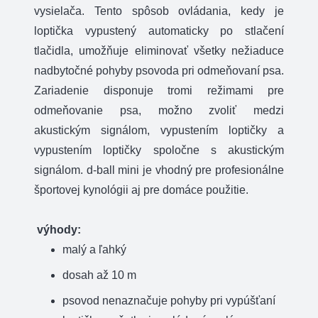
vysielača. Tento spôsob ovládania, kedy je
loptička vypustený automaticky po stlačení
tlačidla, umožňuje eliminovať všetky nežiaduce
nadbytočné pohyby psovoda pri odmeňovaní psa.
Zariadenie disponuje tromi režimami pre
odmeňovanie psa, možno zvoliť medzi
akustickým signálom, vypustením loptičky a
vypustením loptičky spoločne s akustickým
signálom. d-ball mini je vhodný pre profesionálne
športovej kynológii aj pre domáce použitie.
výhody:
malý a ľahký
dosah až 10 m
psovod nenaznačuje pohyby pri vypúšťaní