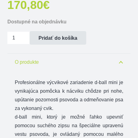
170,80
€
Dostupné na objednávku
množstvo
Pridať do košíka
Dogtrace
mini
d-
O produkte
ball
set
Profesionálne výcvikové zariadenie d-ball mini je
vynikajúca pomôcka k nácviku chôdze pri nohe,
upútanie pozornosti psovoda a odmeňovanie psa
za vykonaný cvik.
d-ball mini, ktorý je možné ľahko upevniť
pomocou suchého zipsu na špeciálne upravenú
vestu psovoda, je ovládaný pomocou malého