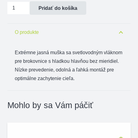
množstvo
Pridať do košíka
Mieridlo
TRUGLO
GLO
O produkte
DOT
II
Extrémne
jasná
muška
sa
svetlovodným
vláknom
-
pre
brokovnice
s hladkou
hlavňou
bez
mieridiel
.
červená
Nízke
prevedenie,
odolná a
ľahká montáž
pre
optimálne
zachytenie
cieľa
.
Mohlo by sa Vám páčiť