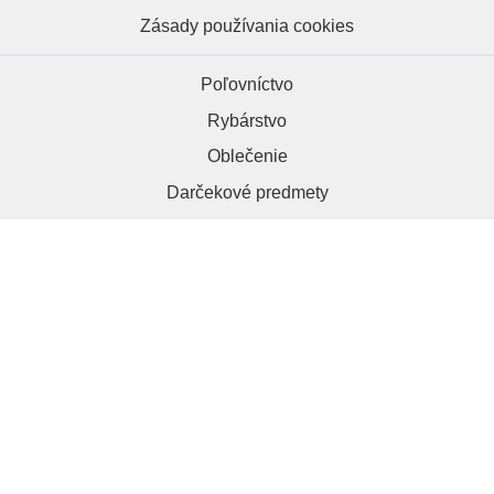
Zásady používania cookies
Poľovníctvo
Rybárstvo
Oblečenie
Darčekové predmety
HRAPA.sk, 984 01 Lučenec
+421 918 286 012
kontakt@hrapa.sk
Copyright © 2026 | Hrapa.sk