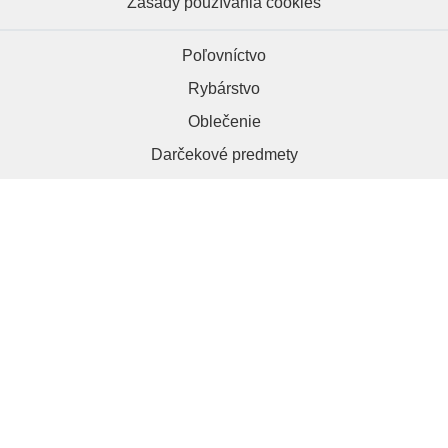
Zásady používania cookies
Poľovníctvo
Rybárstvo
Oblečenie
Darčekové predmety
HRAPA.sk, 984 01 Lučenec
+421 918 286 012
kontakt@hrapa.sk
Copyright © 2026 | Hrapa.sk