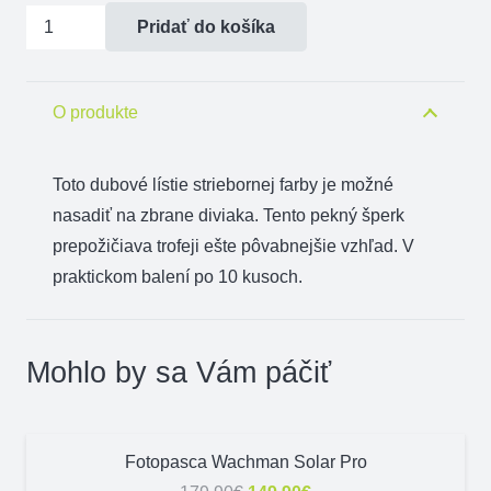
množstvo
Pridať do košíka
Dubové
lístie
O produkte
Toto
dubové
lístie
striebornej
farby
je možné
nasadiť
na zbrane
diviaka
.
Tento
pekný
šperk
prepožičiava
trofeji
ešte
pôvabnejšie
vzhľad.
V
praktickom balení
po 10
kusoch.
Mohlo by sa Vám páčiť
ZĽAVA!
Fotopasca Wachman Solar Pro