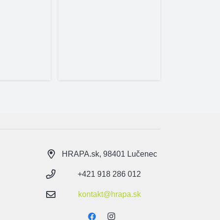
156
3,
Skl
HRAPA.sk, 98401 Lučenec
+421 918 286 012
kontakt@hrapa.sk