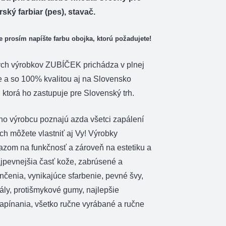
ký farbiar (pes), stavač.
 prosím napíšte farbu obojka, ktorú požadujete!
ých výrobkov ZUBÍČEK prichádza v plnej
e a so 100% kvalitou aj na Slovensko
ktorá ho zastupuje pre Slovenský trh.
ho výrobcu poznajú azda všetci zapálení
 ich môžete vlastniť aj Vy! Výrobky
razom na funkčnosť a zároveň na estetiku a
ajpevnejšia časť kože, zabrúsené a
čenia, vynikajúce sfarbenie, pevné švy,
ály, protišmykové gumy, najlepšie
zapínania, všetko ručne vyrábané a ručne