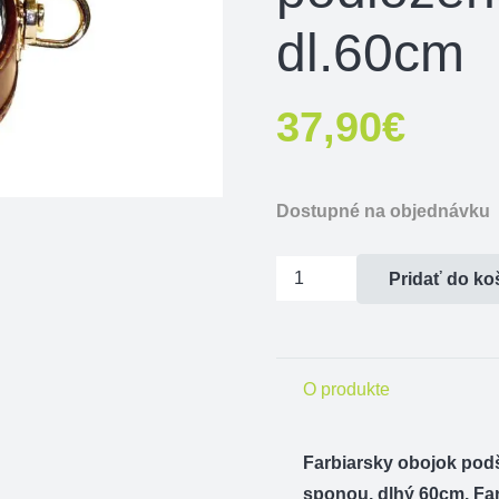
dl.60cm
37,90
€
Dostupné na objednávku
množstvo
Pridať do ko
Farb.obojok
podšitý
tenkou
O produkte
kožou
s
podloženou
Farbiarsky obojok pod
sponou
sponou, dlhý 60cm. Far