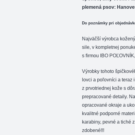
dl.60cm
plemená psov: Hanovers
Do poznámky pri objednávke
Najväčší výrobca kožen
sile, v kompletnej ponuk
s firmou IBO POĽOVNÍK, 
Výrobky tohoto špičkové
lovci a poľovníci a teraz
z prvotriednej kože s dô
prepracované detaily. N
opracované okraje a ukon
kvalitné podporné materi
karabiny, pevné a tiché 
zdobené!!!