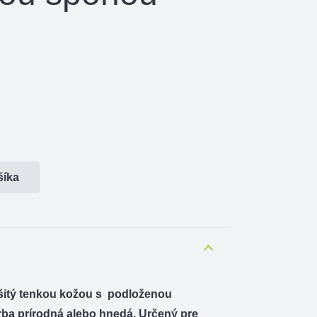
šíka
šitý tenkou kožou s podloženou
ba prírodná alebo hnedá. Určený pre