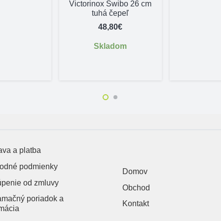
Victorinox Swibo 26 cm
tuhá čepeľ
48,80
€
Skladom
va a platba
odné podmienky
Domov
úpenie od zmluvy
Obchod
amačný poriadok a
Kontakt
mácia