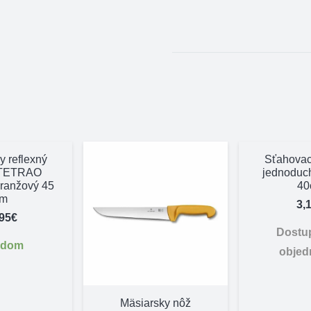
y reflexný
Sťahovací
 TETRAO
jednoduch
oranžový 45
40
cm
3,
,95
€
Dostu
adom
objed
Mäsiarsky nôž