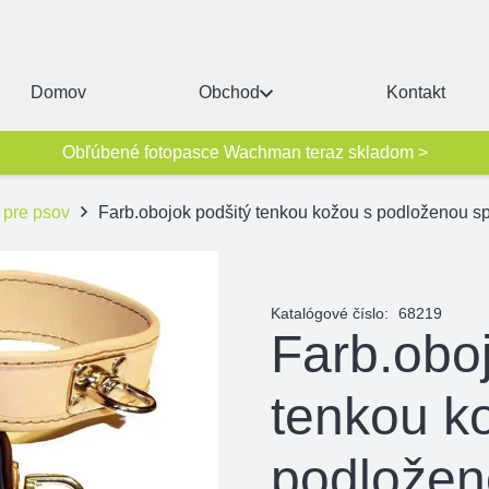
Domov
Obchod
Kontakt
Obľúbené fotopasce Wachman teraz skladom >
 pre psov
Farb.obojok podšitý tenkou kožou s podloženou s
Katalógové číslo:
68219
Farb.oboj
tenkou k
podložen