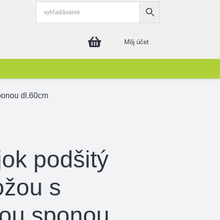
Môj účet
ponou dl.60cm
ok podšitý
ožou s
ou sponou