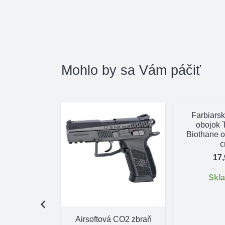
Mohlo by sa Vám páčiť
Farbiarsk
obojok
Biothane 
17
Skl
 Delphin
Airsoftová CO2 zbraň