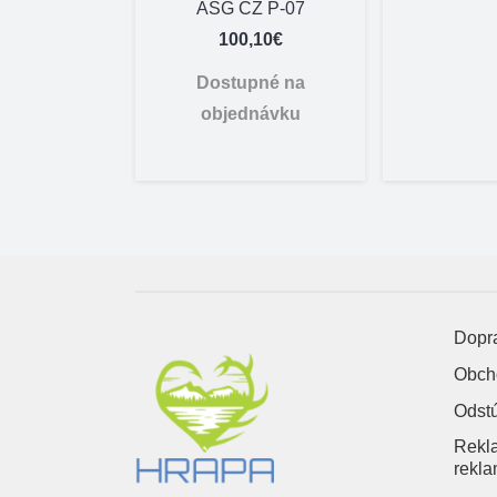
PACE C2G
ASG CZ P-07
 skladom
100,10
€
Dostupné na
objednávku
Dopra
Obch
Odst
Rekl
rekla