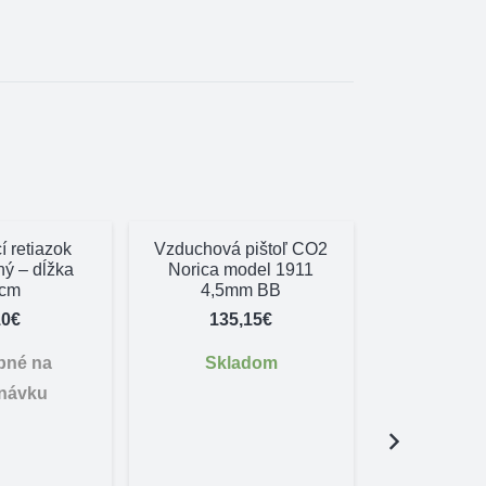
 retiazok
Vzduchová pištoľ CO2
ý – dĺžka
Norica model 1911
cm
4,5mm BB
10
€
135,15
€
pné na
Skladom
návku
Plastový s