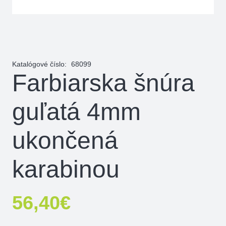
Katalógové číslo:
68099
Farbiarska šnúra
guľatá 4mm
ukončená
karabinou
56,40
€