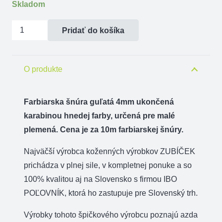
Skladom
množstvo
Pridať do košíka
Farbiarska
šnúra
guľatá
O produkte
4mm
ukončená
Farbiarska šnúra guľatá 4mm ukončená
karabinou
karabinou hnedej farby, určená pre malé
plemená. Cena je za 10m farbiarskej šnúry.
Najväčší výrobca koženných výrobkov ZUBÍČEK
prichádza v plnej sile, v kompletnej ponuke a so
100% kvalitou aj na Slovensko s firmou IBO
POĽOVNÍK, ktorá ho zastupuje pre Slovenský trh.
Výrobky tohoto špičkového výrobcu poznajú azda