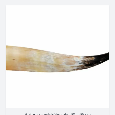
Ručadlo z volského rohu 60 – 65 cm