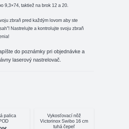
o 9,3×74, taktiež na brok 12 a 20.
 svoju zbraň pred každým lovom aby ste
sah”! Nastrelujte a kontrolujte svoju zbraň
enia!
apíšte do poznámky pri objednávke a
vny laserový nastrelovač.
á palica
Vykosťovací nôž
POD
Victorinox Swibo 16 cm
tuhá čepeľ
00
€