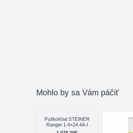
Mohlo by sa Vám páčiť
Puškohľad STEINER
Ranger 1-4×24 4A-I
1.076,30
€