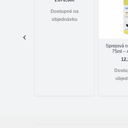
Dostupné na
objednávku
 TETRAO
Sprejová 
oranžový 70
75ml – 
cm
12
,95
€
Dostu
adom
obje