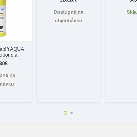
Dostupné na
Skl
objednávku
náplň AQUA
citronela
,30
€
pné na
dnávku