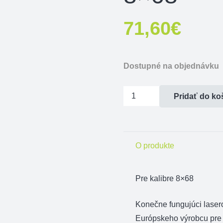
71,60
€
Dostupné na objednávku
množstvo
Pridať do ko
Laserový
nastrelovač
zbrane
O produkte
EUROHUNT
8x68
Pre kalibre 8×68
Konečne fungujúci las
Európskeho výrobcu pre 