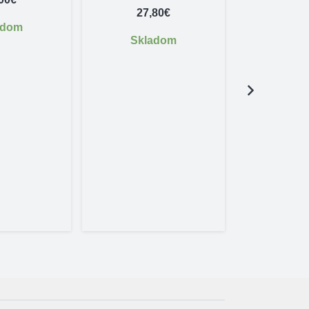
27,80
€
adom
Skladom
Streleck
MON
27,
Skl