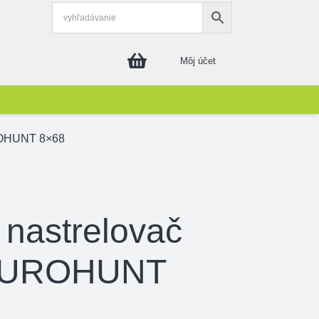
Môj účet
ROHUNT 8×68
 nastrelovač
 EUROHUNT