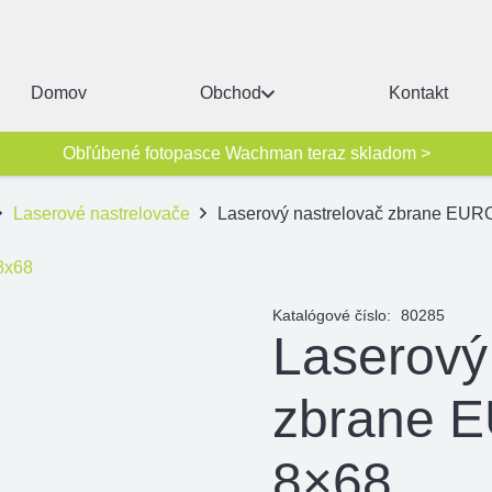
Domov
Obchod
Kontakt
Obľúbené fotopasce Wachman teraz skladom >
Laserové nastrelovače
Laserový nastrelovač zbrane EU
Katalógové číslo:
80285
Laserový
zbrane
8×68