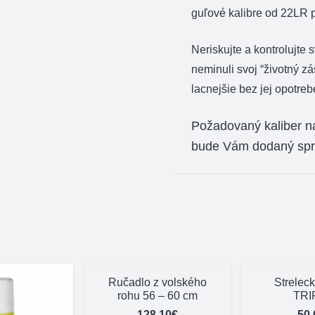
guľové kalibre od 22LR p
Neriskujte a kontrolujte
neminuli svoj “životný zá
lacnejšie bez jej opotreb
Požadovaný kaliber n
bude Vám dodaný sprá
Ručadlo z volského
Streleck
rohu 56 – 60 cm
TRI
128,10
€
50,