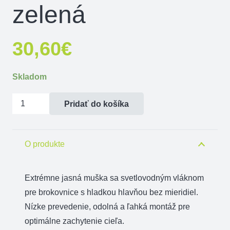
zelená
30,60
€
Skladom
množstvo
Pridať do košíka
Mieridlo
TRUGLO
GLO
O produkte
DOT
II
Extrémne
jasná
muška
sa
svetlovodným
vláknom
-
pre
brokovnice
s hladkou
hlavňou
bez
mieridiel
.
zelená
Nízke
prevedenie,
odolná a
ľahká montáž
pre
optimálne
zachytenie
cieľa
.