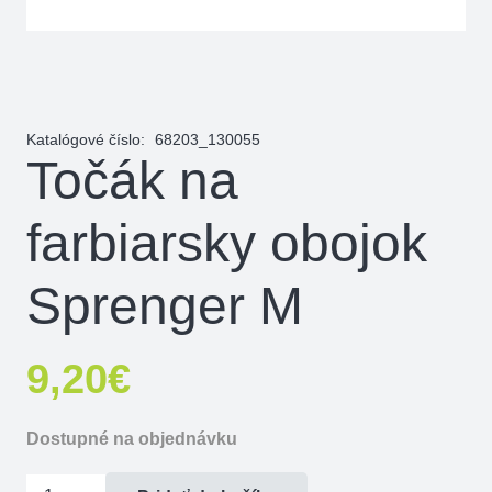
Katalógové číslo:
68203_130055
Točák na
farbiarsky obojok
Sprenger M
9,20
€
Dostupné na objednávku
množstvo