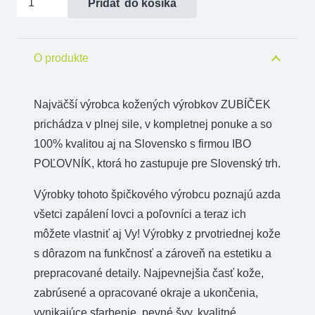
Pridať do košíka
Točák
na
farbiarsky
O produkte
obojok
Sprenger
Najväčší výrobca kožených výrobkov ZUBÍČEK
M
prichádza v plnej sile, v kompletnej ponuke a so
100% kvalitou aj na Slovensko s firmou IBO
POĽOVNÍK, ktorá ho zastupuje pre Slovenský trh.
Výrobky tohoto špičkového výrobcu poznajú azda
všetci zapálení lovci a poľovníci a teraz ich
môžete vlastniť aj Vy! Výrobky z prvotriednej kože
s dôrazom na funkčnosť a zároveň na estetiku a
prepracované detaily. Najpevnejšia časť kože,
zabrúsené a opracované okraje a ukončenia,
vynikajúce sfarbenie, pevné švy, kvalitné