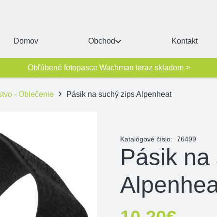
Domov
Obchod
Kontakt
Obľúbené fotopasce Wachman teraz skladom >
stvo - Oblečenie
Pásik na suchý zips Alpenheat
Katalógové číslo:
76499
Pásik na
Alpenhea
10,20
€