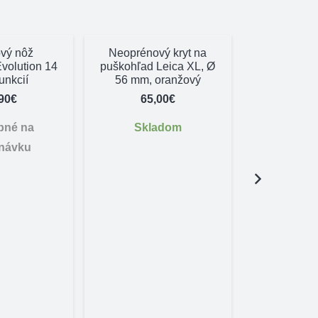
vý nôž
Neoprénový kryt na
Evolution 14
puškohľad Leica XL, Ø
unkcií
56 mm, oranžový
90
€
65,00
€
pné na
Skladom
návku
Kožený obo
bez ucha 
14,
Dostu
objed