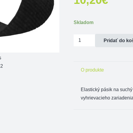
Skladom
množstvo
Pridať do ko
Pásik
na
suchý
O produkte
zips
Alpenheat
Elastický pásik na suc
vyhrievacieho zariadenia