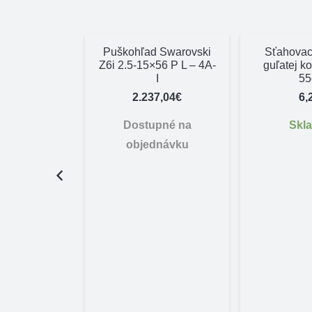
Puškohľad Swarovski
Sťahovac
Z6i 2.5-15×56 P L – 4A-
guľatej k
I
5
2.237,04
€
6,
Dostupné na
Skl
objednávku
ska šnúra
iothane –
bná plochá
Price
–
69,90
€
range:
pné na
35,90€
dnávku
through