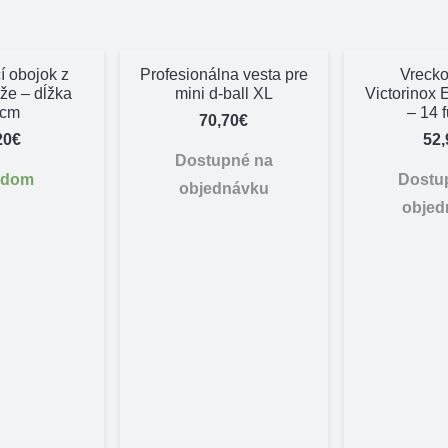
í obojok z
Profesionálna vesta pre
Vrecko
ože – dĺžka
mini d-ball XL
Victorinox 
5cm
– 14 f
70,70
€
20
€
52,
Dostupné na
adom
Dostu
objednávku
objed