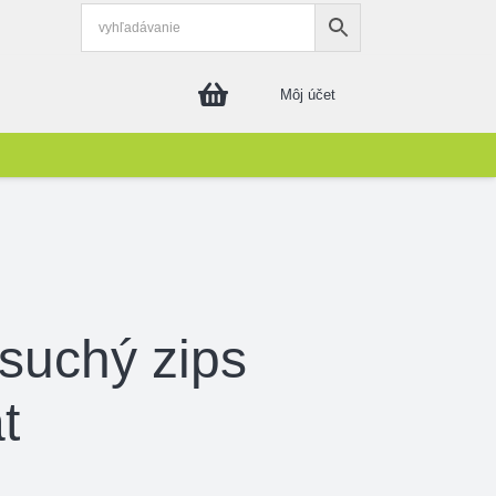
Môj účet
 suchý zips
t