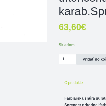
karab.Sp
63,60
€
Skladom
množstvo
Pridať do ko
Farbiarska
šnúra
guľatá/oválna
O produkte
6mm
ukončená
karab.Sprenger
Farbiarska šnúra guľa
Sprenger prírodnej farb