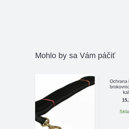
Mohlo by sa Vám páčiť
Ochrana 
brokovni
ka
15
Skl