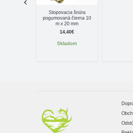
e ďalšieho
Stopovacia šnúra
ijímač VSZ
pogumovaná čierna 10
m x 20 mm
,10
€
14,40
€
adom
Skladom
Dopra
Obch
Odst
Rekl