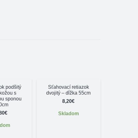
ok podšitý
Sťahovací retiazok
kožou s
dvojitý – dĺžka 55cm
ou sponou
8,20
€
40cm
80
€
Skladom
adom