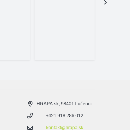
Sprejová 
75ml – l
12,
Skl
HRAPA.sk, 98401 Lučenec
+421 918 286 012
kontakt@hrapa.sk