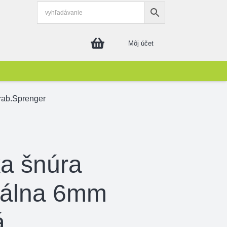
Môj účet
rab.Sprenger
ka šnúra
válna 6mm
á