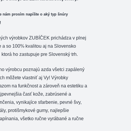
 nám prosím napíšte o aký typ šnúry
!
ných výrobkov ZUBÍČEK prichádza v plnej
e a so 100% kvalitou aj na Slovensko
ktorá ho zastupuje pre Slovenský trh.
ho výrobcu poznajú azda všetci zapálený
 ich môžete vlastniť aj Vy! Výrobky
razom na funkčnost a zároveň na estetiku a
ajpevnejšia časť kože, zabrúsené a
čenia, vynikajíce sfarbenie, pevné švy,
ály, protišmykové gumy, najlepšie
zapínania, všetko ručne vyrábané a ručne