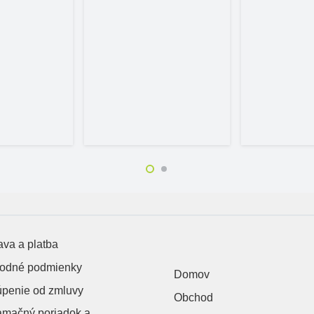
va a platba
odné podmienky
Domov
úpenie od zmluvy
Obchod
amačný poriadok a