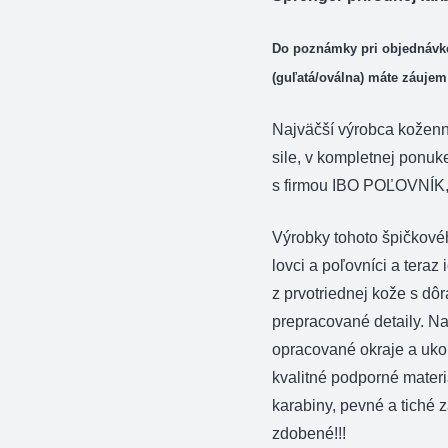
Do poznámky pri objednávke
(
guľatá/oválna)
máte záujem
Najväčší výrobca kožen
sile, v kompletnej ponuk
s firmou IBO POĽOVNÍK, 
Výrobky tohoto špičkové
lovci a poľovníci a teraz
z prvotriednej kože s dô
prepracované detaily. N
opracované okraje a ukon
kvalitné podporné materi
karabiny, pevné a tiché 
zdobené!!!