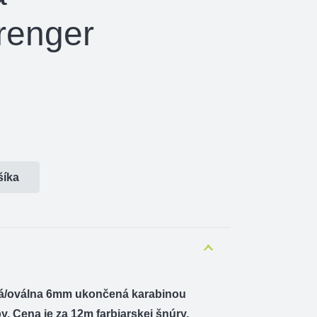
renger
šíka
tá/oválna 6mm ukončená karabinou
y. Cena je za 12m farbiarskej šnúry.