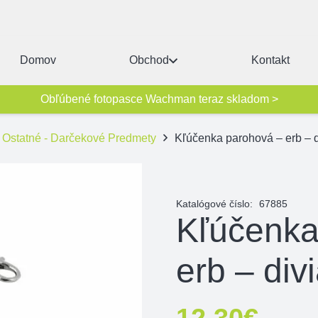
Domov
Obchod
Kontakt
Obľúbené fotopasce Wachman teraz skladom >
Ostatné - Darčekové Predmety
Kľúčenka parohová – erb – d
Katalógové číslo:
67885
Kľúčenka
erb – div
12,30
€