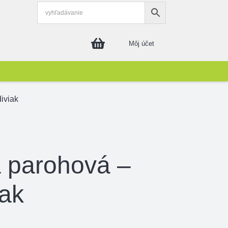
Môj účet
iviak
 parohová –
iak