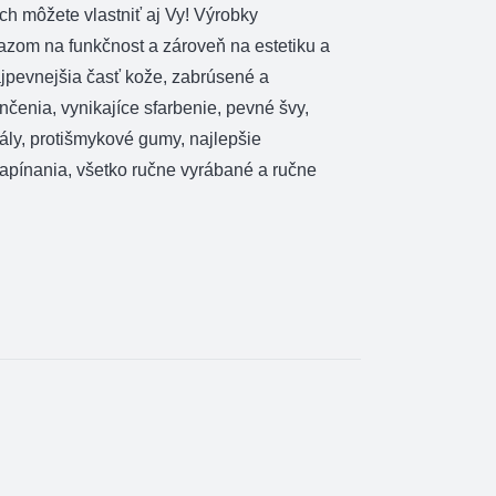
 ich môžete vlastniť aj Vy! Výrobky
razom na funkčnost a zároveň na estetiku a
ajpevnejšia časť kože, zabrúsené a
čenia, vynikajíce sfarbenie, pevné švy,
ály, protišmykové gumy, najlepšie
zapínania, všetko ručne vyrábané a ručne