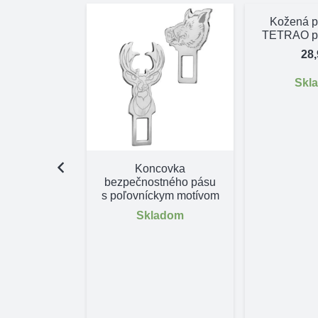
Kožená 
TETRAO pa
28
Skl
šujúci lov
Koncovka
 a Vysokej
bezpečnostného pásu
eri
s poľovníckym motívom
,20
€
Skladom
adom