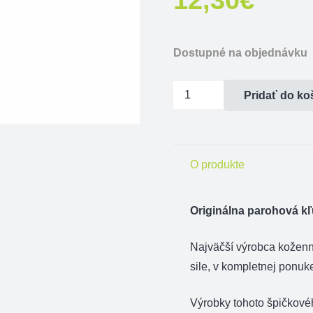
Dostupné na objednávku
množstvo
Pridať do ko
Kľúčenka
parohová
-
O produkte
erb
-
diviak
Originálna parohová kľ
Najväčší výrobca kožen
sile, v kompletnej ponuk
Výrobky tohoto špičkové