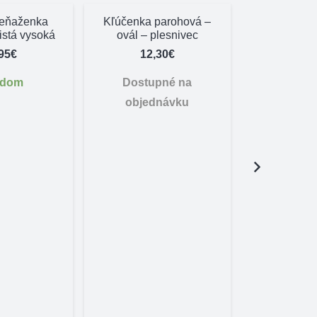
eňaženka
Kľúčenka parohová –
stá vysoká
ovál – plesnivec
95
€
12,30
€
adom
Dostupné na
objednávku
Ochranný
zadné au
61,
Skl