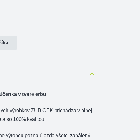
šíka
účenka v tvare erbu.
ných výrobkov ZUBÍČEK prichádza v plnej
e a so 100% kvalitou.
ho výrobcu poznajú azda všetci zapálený