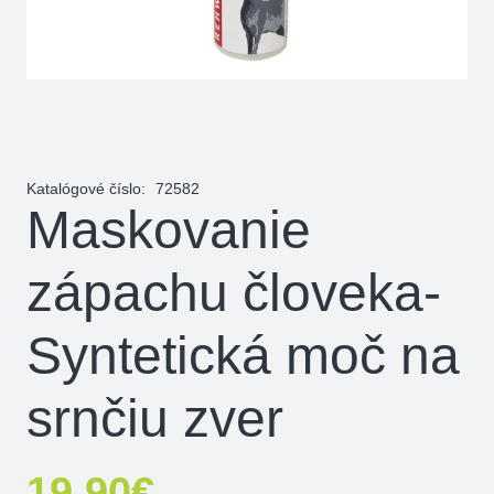
Katalógové číslo:
72582
Maskovanie
zápachu človeka-
Syntetická moč na
srnčiu zver
19,90
€