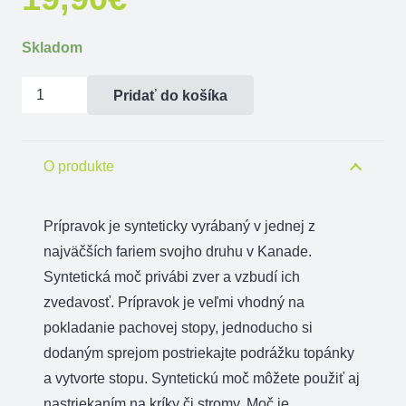
Skladom
množstvo
Pridať do košíka
Maskovanie
zápachu
človeka-
O produkte
Syntetická
moč
Prípravok je
synteticky
vyrábaný
v jednej
z
na
najväčších
fariem
svojho druhu v
Kanade.
srnčiu
Syntetická
moč
privábi
zver
a
vzbudí
ich
zver
zvedavosť.
Prípravok
je veľmi
vhodný
na
pokladanie
pachovej
stopy,
jednoducho si
dodaným
sprejom
postriekajte
podrážku
topánky
a
vytvorte
stopu.
Syntetickú
moč
môžete použiť aj
nastriekaním
na kríky
či
stromy.
Moč je