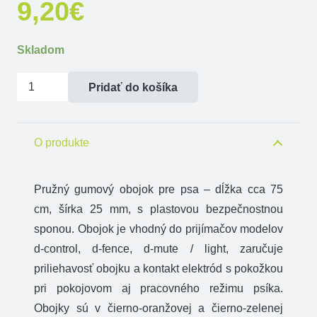
9,20
€
Skladom
množstvo
Pridať do košíka
Obojok
guma
25
O produkte
mm
x
Pružný gumový obojok pre psa – dĺžka cca 75
75
cm, šírka 25 mm, s plastovou bezpečnostnou
cm
sponou. Obojok je vhodný do prijímačov modelov
d-control, d-fence, d-mute / light, zaručuje
priliehavosť obojku a kontakt elektród s pokožkou
pri pokojovom aj pracovného režimu psíka.
Obojky sú v čierno-oranžovej a čierno-zelenej