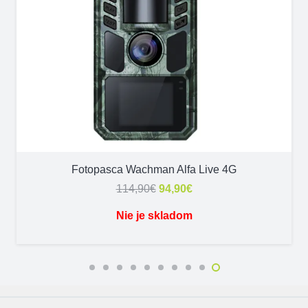
Fotopasca Wachman Alfa Live 4G
Pôvodná
Aktuálna
114,90
€
94,90
€
cena
cena
Nie je skladom
bola:
je:
114,90€.
94,90€.