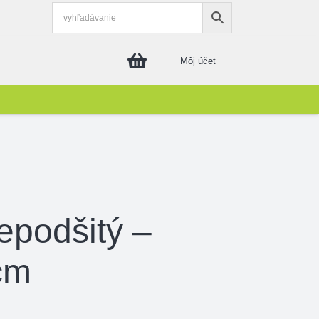
Môj účet
epodšitý –
cm