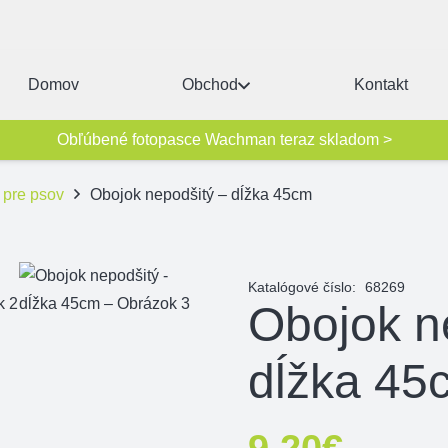
Domov
Obchod
Kontakt
Obľúbené fotopasce Wachman teraz skladom >
 pre psov
Obojok nepodšitý – dĺžka 45cm
Katalógové číslo:
68269
Obojok n
dĺžka 45
9,20
€