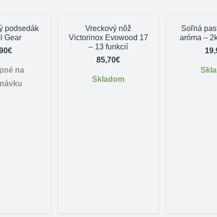
ný podsedák
Vreckový nôž
Soľná pas
l Gear
Victorinox Evowood 17
aróma – 2k
– 13 funkcií
,90
€
19,
85,70
€
pné na
Skl
Skladom
dnávku