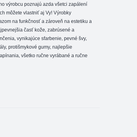
ho výrobcu poznajú azda všetci zapálení
 ich môžete vlastniť aj Vy! Výrobky
razom na funkčnosť a zároveň na estetiku a
ajpevnejšia časť kože, zabrúsené a
čenia, vynikajúce sfarbenie, pevné švy,
ály, protišmykové gumy, najlepšie
zapínania, všetko ručne vyrábané a ručne