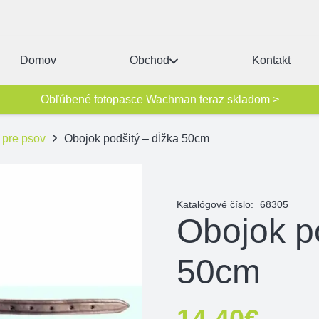
Domov
Obchod
Kontakt
Obľúbené fotopasce Wachman teraz skladom >
 pre psov
Obojok podšitý – dĺžka 50cm
Katalógové číslo:
68305
Obojok po
50cm
14,40
€