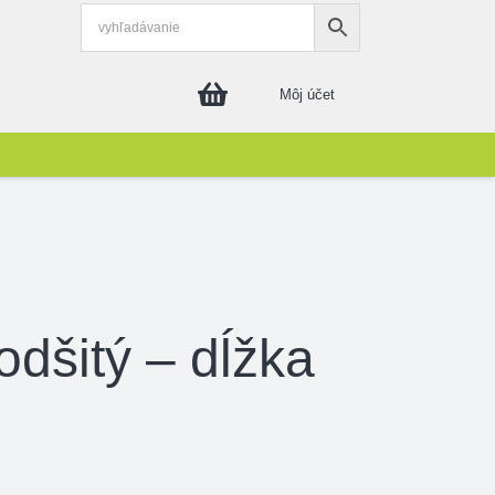
Môj účet
dšitý – dĺžka