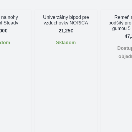
 na nohy
Univerzálny bipod pre
Remeň n
ol Steady
vzduchovky NORICA
podšitý pr
gumou 5 
,00
€
21,25
€
47,
adom
Skladom
Dostu
objed