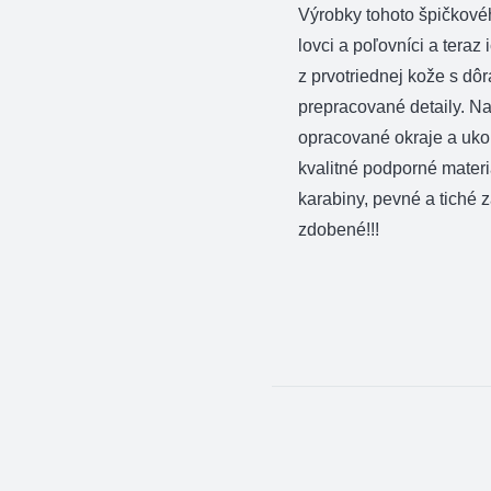
Výrobky tohoto špičkové
lovci a poľovníci a teraz
z prvotriednej kože s dô
prepracované detaily. N
opracované okraje a ukon
kvalitné podporné materi
karabiny, pevné a tiché 
zdobené!!!