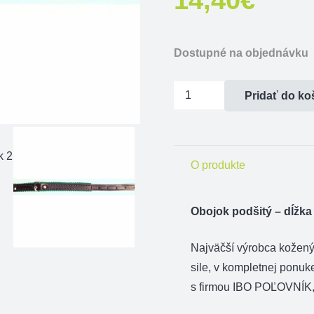
Dostupné na objednávku
množstvo
Pridať do ko
Obojok
podšitý
-
O produkte
dĺžka
50cm
Obojok podšitý – dĺžk
Najväčší výrobca kožen
sile, v kompletnej ponuk
s firmou IBO POĽOVNÍK, 