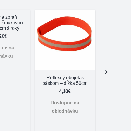
a zbraň
otišmykovou
cm široký
20
€
pné na
návku
Reflexný obojok s
Balabán
páskom – dĺžka 50cm
krídl
univer
4,10
€
kolo
13,
Dostupné na
objednávku
Skl