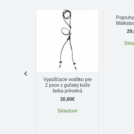
Popruhy
Walksto
29
Skl
šitý – dĺžka
Vypúšťacie vodítko pre
5cm
2 psov z guľatej kože
farba prírodná
,50
€
30,80
€
adom
Skladom