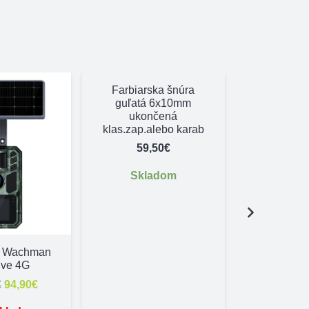
Farbiarska šnúra
guľatá 6x10mm
ukončená
klas.zap.alebo karab
59,50
€
Skladom
Vodítko 
mosadzná
a Wachman
mm x 150
ive 4G
6,
Pôvodná
Aktuálna
€
94,90
€
cena
cena
Dostu