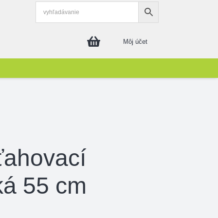
Môj účet
ťahovací
ká 55 cm