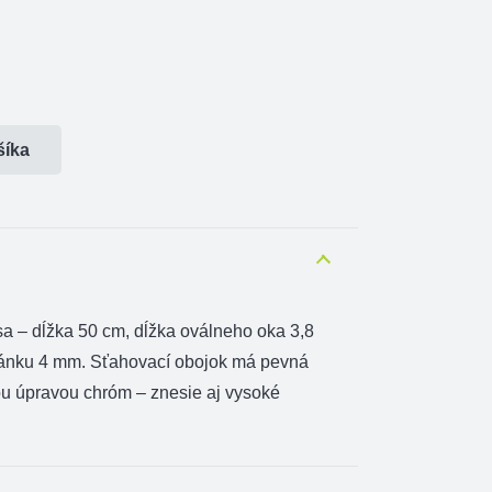
šíka
a – dĺžka 50 cm, dĺžka oválneho oka 3,8
lánku 4 mm. Sťahovací obojok má pevná
u úpravou chróm – znesie aj vysoké