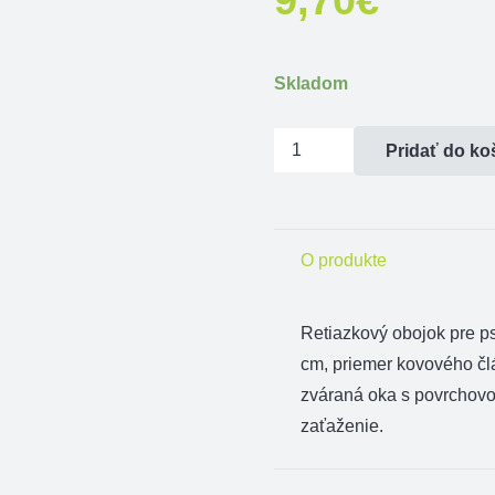
Skladom
množstvo
Pridať do ko
Obojok
sťahovací
oválne
O produkte
oká
55
cm
Retiazkový obojok pre ps
cm, priemer kovového č
zváraná oka s povrchovo
zaťaženie.