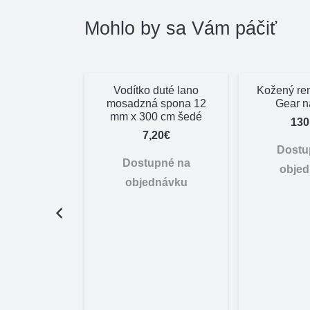
Mohlo by sa Vám páčiť
Vodítko duté lano
Kožený re
mosadzná spona 12
Gear n
mm x 300 cm šedé
130
7,20
€
Dostu
Dostupné na
obje
objednávku
 set nožov
Swibo – profi
,36
€
pné na