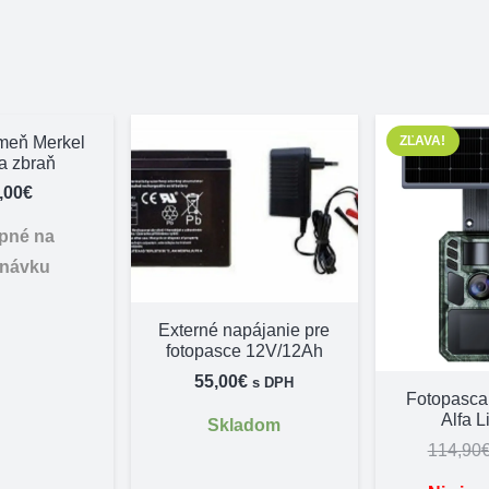
meň Merkel
ZĽAVA!
a zbraň
,00
€
pné na
dnávku
Externé napájanie pre
fotopasce 12V/12Ah
55,00
€
s DPH
Fotopasc
Alfa L
Skladom
114,90