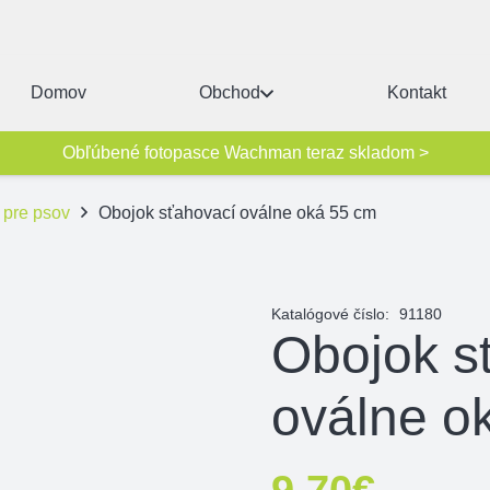
Domov
Obchod
Kontakt
Obľúbené fotopasce Wachman teraz skladom >
 pre psov
Obojok sťahovací oválne oká 55 cm
Katalógové číslo:
91180
Obojok s
oválne o
9,70
€