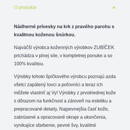
krk
O produkte
-
pes
Nádherné prívesky na krk z pravého parohu s
kvalitnou koženou šnúrkou.
Najväčší výrobca koženných výrobkov ZUBÍČEK
prichádza v plnej sile, v kompletnej ponuke a so
100% kvalitou.
Výrobky tohoto špičkového výrobcu poznajú azda
všetci zapálený lovci a poľovníci a teraz ich
môžete vlastniť aj Vy! Výrobky z prvotriednej kože
s dôrazom na funkčnost a zároveň na estetiku a
prepracované detaily. Najpevnejšia časť kože,
zabrúsené a opracované okraje a ukončenia,
vynikajíce sfarbenie, pevné švy, kvalitné