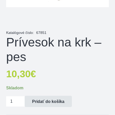
Katalógové číslo:
67851
Prívesok na krk –
pes
10,30
€
Skladom
množstvo
Pridať do košíka
Prívesok
na