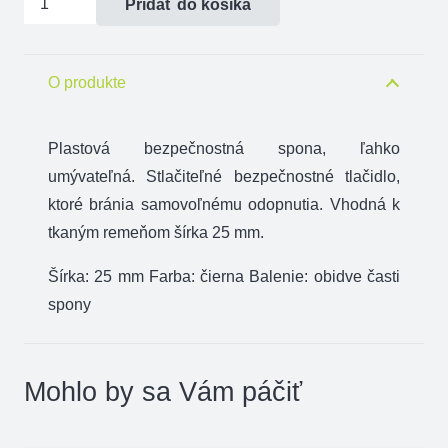
Pridať do košíka
Spona
s
bezpečnostným
O produkte
tlačítkom
25
Plastová bezpečnostná spona, ľahko
mm
umývateľná. Stlačiteľné bezpečnostné tlačidlo,
ktoré bránia samovoľnému odopnutia. Vhodná k
tkaným remeňom šírka 25 mm.
Šírka: 25 mm Farba: čierna Balenie: obidve časti
spony
Mohlo by sa Vám páčiť